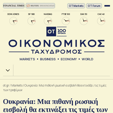
ΟΤ Markets
OT Forum
DOW JONES
SP 500
NASDAQ
FTSE 100
DAX 30
CAC 40
MARKETS
BUSINESS
ECONOMY
WORLD
Χ.Α.
ot.gr
/
Markets
/
Ουκρανία: Μια πιθανή ρωσική εισβολή θα εκτινάξει τις τιμές
των τροφίμων
Ουκρανία: Μια πιθανή ρωσική
εισβολή θα εκτινάξει τις τιμές των