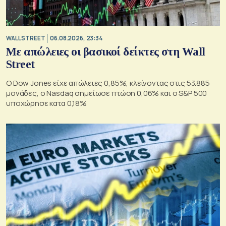
WALL STREET
06.08.2026, 23:34
Με απώλειες οι βασικοί δείκτες στη Wall
Street
Ο Dow Jones είχε απώλειες 0,85%, κλείνοντας στις 53.885
μονάδες, ο Nasdaq σημείωσε πτώση 0,06% και ο S&P 500
υποχώρησε κατα 0,18%