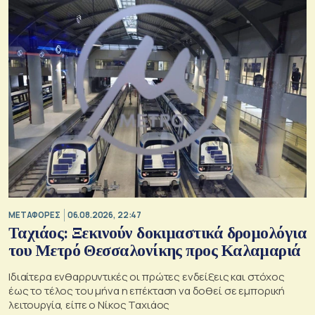
ΜΕΤΑΦΟΡΕΣ
06.08.2026, 22:47
Ταχιάος: Ξεκινούν δοκιμαστικά δρομολόγια
του Μετρό Θεσσαλονίκης προς Καλαμαριά
Ιδιαίτερα ενθαρρυντικές οι πρώτες ενδείξεις και στόχος
έως το τέλος του μήνα η επέκταση να δοθεί σε εμπορική
λειτουργία, είπε ο Νίκος Ταχιάος