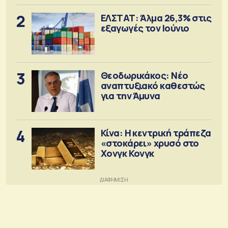
2
ΕΛΣΤΑΤ: Άλμα 26,3% στις
εξαγωγές τον Ιούνιο
3
Θεοδωρικάκος: Νέο
αναπτυξιακό καθεστώς
για την Άμυνα
4
Κίνα: Η κεντρική τράπεζα
«στοκάρει» χρυσό στο
Χονγκ Κονγκ