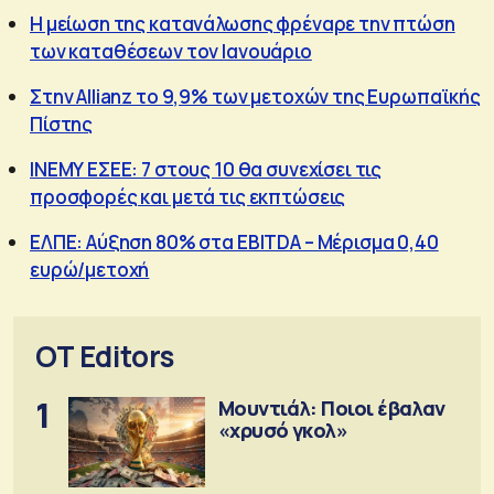
Η μείωση της κατανάλωσης φρέναρε την πτώση
των καταθέσεων τον Ιανουάριο
Στην Allianz το 9,9% των μετοχών της Ευρωπαϊκής
Πίστης
ΙΝΕΜΥ ΕΣΕE: 7 στους 10 θα συνεχίσει τις
προσφορές και μετά τις εκπτώσεις
ΕΛΠΕ: Αύξηση 80% στα EBITDA – Μέρισμα 0,40
ευρώ/μετοχή
OT Editors
1
Μουντιάλ: Ποιοι έβαλαν
«χρυσό γκολ»