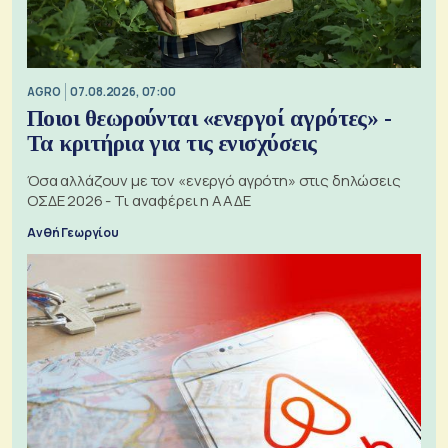
AGRO
07.08.2026, 07:00
Ποιοι θεωρούνται «ενεργοί αγρότες» -
Τα κριτήρια για τις ενισχύσεις
Όσα αλλάζουν με τον «ενεργό αγρότη» στις δηλώσεις
ΟΣΔΕ 2026 - Τι αναφέρει η ΑΑΔΕ
Ανθή Γεωργίου