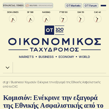
ΟΤ Markets
OT Forum
DOW JONES
SP 500
NASDAQ
FTSE 100
DAX 30
CAC 40
MARKETS
BUSINESS
ECONOMY
WORLD
Χ.Α.
ot.gr
/
Business
/
Κομισιόν: Ενέκρινε την εξαγορά της Εθνικής Ασφαλιστικής
από το CVC
Κομισιόν: Ενέκρινε την εξαγορά
της Εθνικής Ασφαλιστικής από το