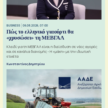
BUSINESS
06.08.2026, 07:00
Πώς το ελληνικό γιαούρτι θα
«χρυσώσει» τη ΜΕΒΓΑΛ
Κλειδί για τη ΜΕΒΓΑΛ είναι η διείσδυση σε νέες αγορές
και σε κανάλια διανομής - Η «μάχη» με την ιδιωτική
ετικέτα
Κωνσταντίνος Δημητρίου