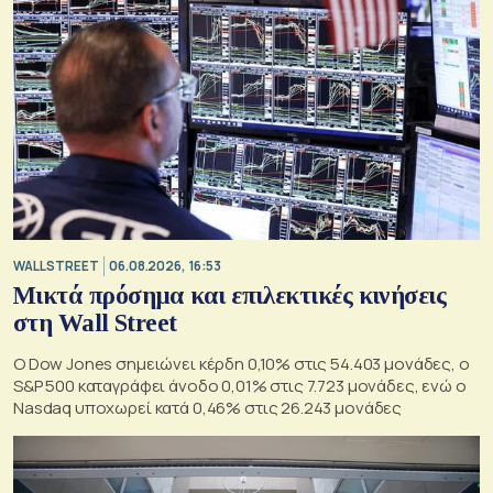
WALL STREET
06.08.2026, 16:53
Μικτά πρόσημα και επιλεκτικές κινήσεις
στη Wall Street
Ο Dow Jones σημειώνει κέρδη 0,10% στις 54.403 μονάδες, ο
S&P 500 καταγράφει άνοδο 0,01% στις 7.723 μονάδες, ενώ ο
Nasdaq υποχωρεί κατά 0,46% στις 26.243 μονάδες