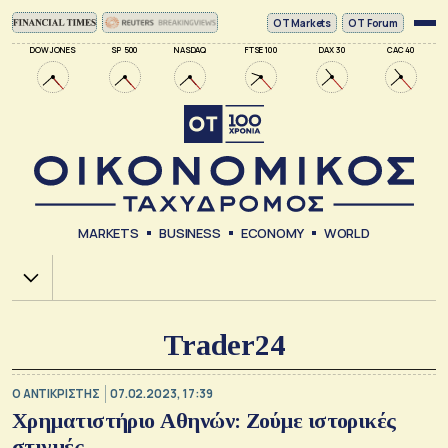
ΟΤ Markets
OT Forum
DOW JONES
SP 500
NASDAQ
FTSE 100
DAX 30
CAC 40
MARKETS
BUSINESS
ECONOMY
WORLD
Χ.Α.
Trader24
Ο ΑΝΤΙΚΡΙΣΤΗΣ
07.02.2023, 17:39
Χρηματιστήριο Αθηνών: Ζούμε ιστορικές
στιγμές