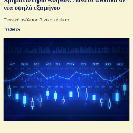
νέα υψηλά εξαμήνου
Τεχνική ανάλυση Γενικού Δείκτη
Trader24