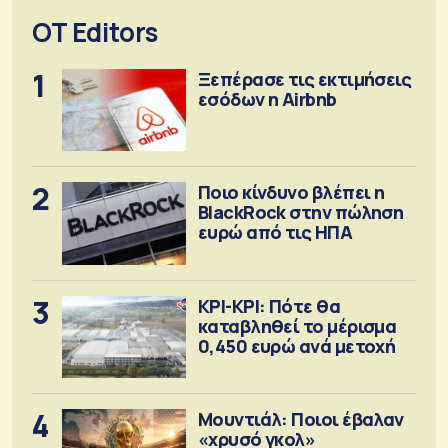
OT Editors
1
Ξεπέρασε τις εκτιμήσεις
εσόδων η Airbnb
2
Ποιο κίνδυνο βλέπει η
BlackRock στην πώληση
ευρώ από τις ΗΠΑ
3
ΚΡΙ-ΚΡΙ: Πότε θα
καταβληθεί το μέρισμα
0,450 ευρώ ανά μετοχή
4
Μουντιάλ: Ποιοι έβαλαν
«χρυσό γκολ»