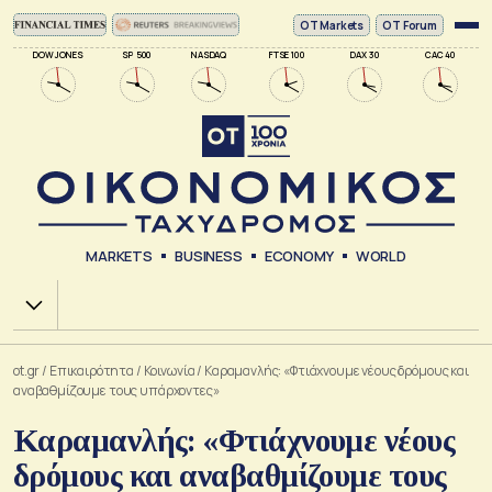
ΟΤ Markets
OT Forum
DOW JONES
SP 500
NASDAQ
FTSE 100
DAX 30
CAC 40
MARKETS
BUSINESS
ECONOMY
WORLD
Χ.Α.
ot.gr
/
Επικαιρότητα
/
Κοινωνία
/
Καραμανλής: «Φτιάχνουμε νέους δρόμους και
αναβαθμίζουμε τους υπάρχοντες»
Καραμανλής: «Φτιάχνουμε νέους
δρόμους και αναβαθμίζουμε τους