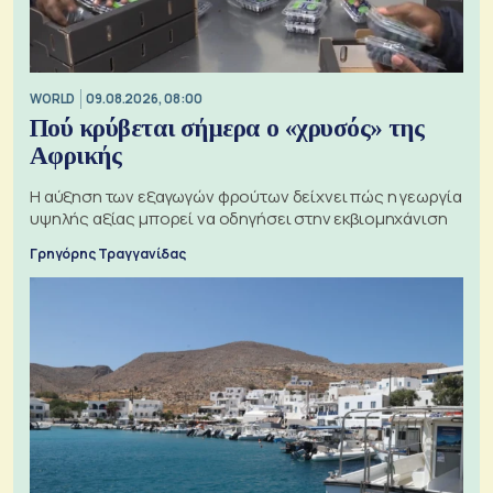
WORLD
09.08.2026, 08:00
Πού κρύβεται σήμερα ο «χρυσός» της
Αφρικής
Η αύξηση των εξαγωγών φρούτων δείχνει πώς η γεωργία
υψηλής αξίας μπορεί να οδηγήσει στην εκβιομηχάνιση
Γρηγόρης Τραγγανίδας