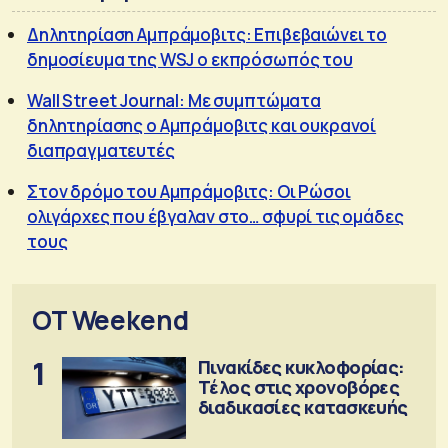
Δηλητηρίαση Αμπράμοβιτς: Επιβεβαιώνει το
δημοσίευμα της WSJ ο εκπρόσωπός του
Wall Street Journal: Με συμπτώματα
δηλητηρίασης ο Αμπράμοβιτς και ουκρανοί
διαπραγματευτές
Στον δρόμο του Αμπράμοβιτς: Οι Ρώσοι
ολιγάρχες που έβγαλαν στο… σφυρί τις ομάδες
τους
OT Weekend
1
Πινακίδες κυκλοφορίας:
Τέλος στις χρονοβόρες
διαδικασίες κατασκευής