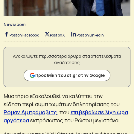
Newsroom
Post on Facebook
Post on X
Post on LinkedIn
Ανακαλύψτε περισσότερα άρθρα στα αποτελέσματα
αναζήτησης
Προσθήκη του ot.gr στην Google
Μυστήριο εξακολουθεί να καλύπτει την
είδηση περί συμπτωμάτων δηλητηρίασης του
Ρόμαν Αμπράμοβιτς
, που
επιβεβαίωσε λίγη ώρα
αργότερα
εκπρόσωπος του Ρώσου μεγιστάνα.