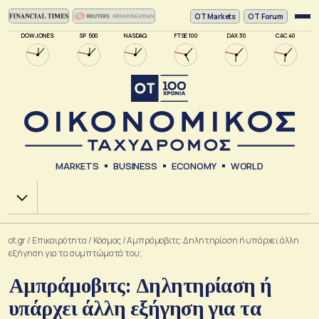
ΟΤ Markets
OT Forum
DOW JONES
SP 500
NASDAQ
FTSE 100
DAX 30
CAC 40
MARKETS
BUSINESS
ECONOMY
WORLD
Χ.Α.
ot.gr
/
Επικαιρότητα
/
Κόσμος
/
Αμπράμοβιτς: Δηλητηρίαση ή υπάρχει άλλη
εξήγηση για τα συμπτώματά του;
Αμπράμοβιτς: Δηλητηρίαση ή
υπάρχει άλλη εξήγηση για τα