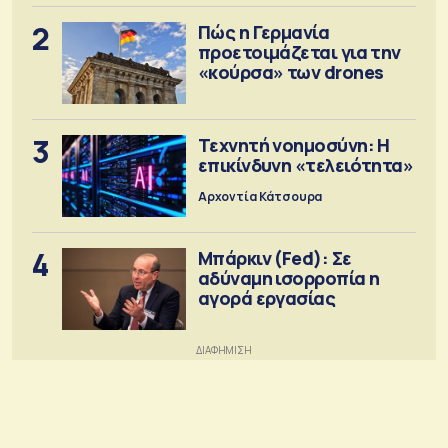
2
Πώς η Γερμανία
προετοιμάζεται για την
«κούρσα» των drones
3
Τεχνητή νοημοσύνη: Η
επικίνδυνη «τελειότητα»
Αρχοντία Κάτσουρα
4
Μπάρκιν (Fed): Σε
αδύναμη ισορροπία η
αγορά εργασίας