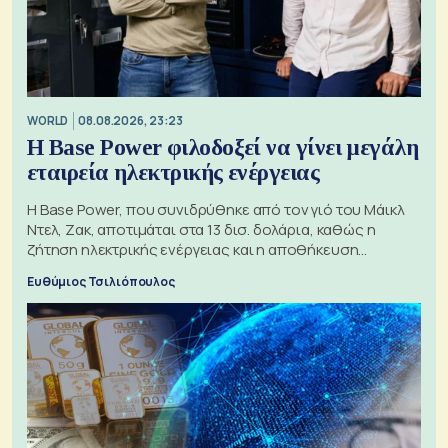
WORLD
08.08.2026, 23:23
Η Base Power φιλοδοξεί να γίνει μεγάλη
εταιρεία ηλεκτρικής ενέργειας
Η Base Power, που συνιδρύθηκε από τον γιό του Μάικλ
Ντελ, Ζακ, αποτιμάται στα 13 δισ. δολάρια, καθώς η
ζήτηση ηλεκτρικής ενέργειας και η αποθήκευση
μπαταριών αυξάνονται
Ευθύμιος Τσιλιόπουλος