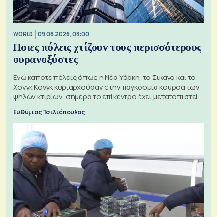
WORLD
09.08.2026, 08:00
Ποιες πόλεις χτίζουν τους περισσότερους
ουρανοξύστες
Ενώ κάποτε πόλεις όπως η Νέα Υόρκη, το Σικάγο και το
Χονγκ Κονγκ κυριαρχούσαν στην παγκόσμια κούρσα των
ψηλών κτιρίων, σήμερα το επίκεντρο έχει μετατοπιστεί
προς την Ασία
Ευθύμιος Τσιλιόπουλος