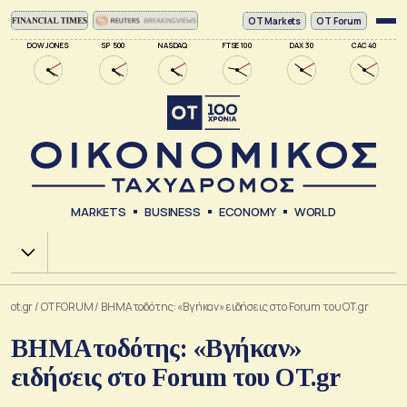
ΟΤ Markets
OT Forum
DOW JONES
SP 500
NASDAQ
FTSE 100
DAX 30
CAC 40
MARKETS
BUSINESS
ECONOMY
WORLD
Χ.Α.
ot.gr
/
OT FORUM
/
ΒΗΜΑτοδότης: «Βγήκαν» ειδήσεις στο Forum του OT.gr
ΒΗΜΑτοδότης: «Βγήκαν»
ειδήσεις στο Forum του OT.gr