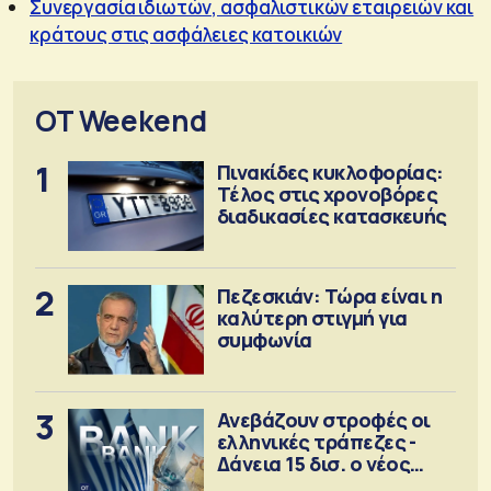
Συνεργασία ιδιωτών, ασφαλιστικών εταιρειών και
κράτους στις ασφάλειες κατοικιών
OT Weekend
1
Πινακίδες κυκλοφορίας:
Τέλος στις χρονοβόρες
διαδικασίες κατασκευής
2
Πεζεσκιάν: Τώρα είναι η
καλύτερη στιγμή για
συμφωνία
3
Ανεβάζουν στροφές οι
ελληνικές τράπεζες -
Δάνεια 15 δισ. ο νέος
στόχος