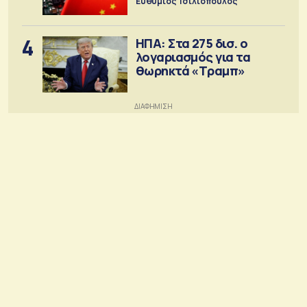
Ευθύμιος Τσιλιόπουλος
4
ΗΠΑ: Στα 275 δισ. ο
λογαριασμός για τα
θωρηκτά «Τραμπ»