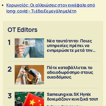
Κορωνοϊός: Οι αλλοιώσεις στον εγκέφαλο από
long- covid – Τι έδειξε μεγάλη μελέτη
OT Editors
1
Νέα ταυτότητα: Ποιες
υπηρεσίες πρέπει να
ενημερώσετε μετά την
έκδοση
2
Πότε καταβάλλεται το
αδειοδωρόσημο στους
οικοδόμους
3
Samsung και SK Hynix
δοκιμάζουν κινεζικά τσιπ