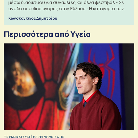
μέσω διαδικτύου για συναυλίες και άλλα φεστιβάλ - Σε
άνοδο οι online αγορές στην Ελλάδα - Η κατηγορία των
εισιτηρίων
Κωνσταντίνος Δημητρίου
Περισσότερα από Υγεία
TΕΧΝΗ ΚΑΙ ΖΩΗ
06.08.2026, 14:16