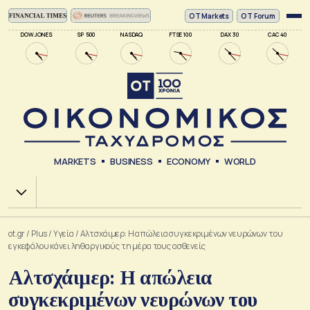
ΟΤ Markets
OT Forum
DOW JONES
SP 500
NASDAQ
FTSE 100
DAX 30
CAC 40
MARKETS
BUSINESS
ECONOMY
WORLD
Χ.Α.
ot.gr
/
Plus
/
Υγεία
/
Αλτσχάιμερ: Η απώλεια συγκεκριμένων νευρώνων του
εγκεφάλου κάνει ληθαργικούς τη μέρα τους ασθενείς
Αλτσχάιμερ: Η απώλεια
συγκεκριμένων νευρώνων του