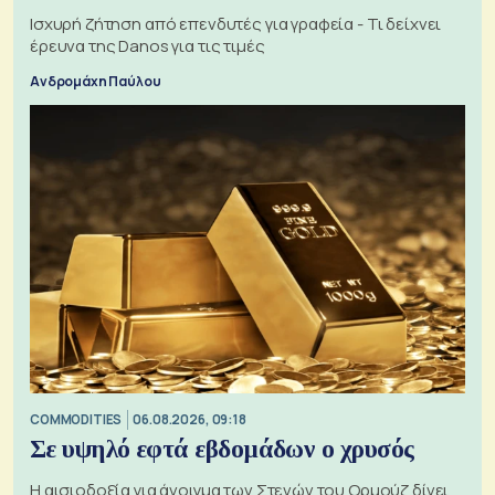
Ισχυρή ζήτηση από επενδυτές για γραφεία - Τι δείχνει
έρευνα της Danos για τις τιμές
Ανδρομάχη Παύλου
COMMODITIES
06.08.2026, 09:18
Σε υψηλό εφτά εβδομάδων ο χρυσός
Η αισιοδοξία για άνοιγμα των Στενών του Ορμούζ δίνει