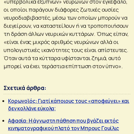
«υπερβολικά έξυπνων» νευρώνων στον εγκέφαλο,
οι οποίοι παράγουν διάφορες ζωτικές ουσίες
νευροδιαβιβαστές, μέσω των οποίων μπορούν να
διεγείρουν, να καταστείλουν ή να τροποποιήσουν
τη δράση άλλων νευρικών κυττάρων. Όπως είπαν,
«είναι ένας μικρός αριθμός νευρώνων αλλά οι
υπολογιστικές ικανότητες τους είναι απίστευτες.
Όταν αυτά τα κύτταρα υφίστανται ζημιά, αυτό
μπορεί να έχει τεράστια επίπτωση στον ύπνο».
Σχετικά άρθρα:
Κορωνοϊός: Γιατί κάποιους τους «αποφεύγει» και
δεν κολλάνε εύκολα;
Αφασία: Η άγνωστη πάθηση που βγάζει εκτός
κινηματογραφικού πλατό τον Μπρους Γουίλις