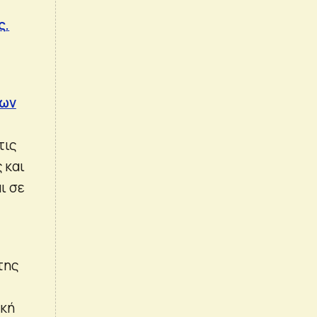
ς.
των
τις
 και
ι σε
της
ική