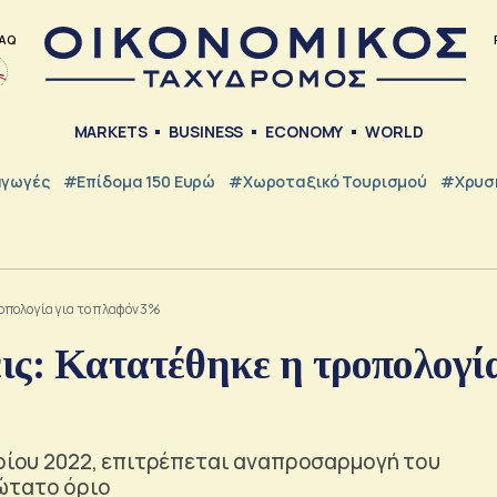
AQ
MARKETS
BUSINESS
ECONOMY
WORLD
γωγές
#Επίδομα 150 Ευρώ
#Χωροταξικό Τουρισμού
#Χρυσή
οπολογία για το πλαφόν 3%
ις: Κατατέθηκε η τροπολογί
βρίου 2022, επιτρέπεται αναπροσαρμογή του
ώτατο όριο