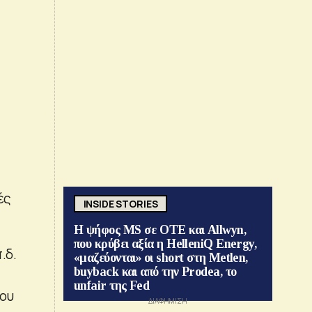
ές
INSIDE STORIES
Η ψήφος MS σε ΟΤΕ και Allwyn,
που κρύβει αξία η HelleniQ Energy,
.δ.
«μαζεύονται» οι short στη Metlen,
buyback και από την Prodea, το
unfair της Fed
του