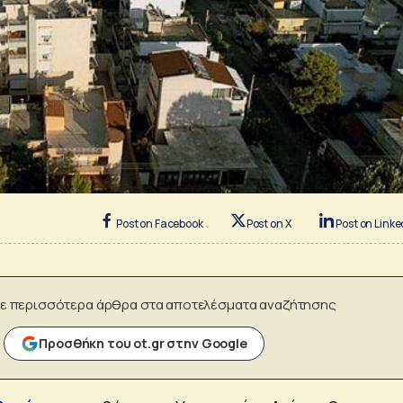
Post on Facebook
Post on X
Post on Linke
ε περισσότερα άρθρα στα αποτελέσματα αναζήτησης
Προσθήκη του ot.gr στην Google