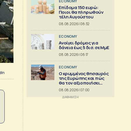
ECONOMY
Επίδομα 150 ευρώ:
Ποιοι θα πληρωθούν
τέλη Αυγούστου
08.08.2026 | 08:32
ECONOMY
Aνοίγει δρόμος για
δάνεια έως 5 δισ. σε ΜμΕ
08.08.2026 | 08:17
ECONOMY
dIn
Ο κρυμμένος θησαυρός
της Ευρώπης και πώς
θα τον αξιοποιήσει
[γράφημα]
08.08.2026 | 07:00