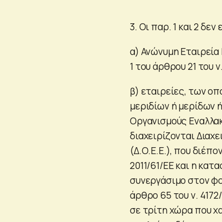
3. Οι παρ. 1 και 2 δ
α) Ανώνυμη Εταιρεία 
1 του άρθρου 21 του ν.
β) εταιρείες, των ο
μεριδίων ή μερίδων 
Οργανισμούς Εναλλακ
διαχειρίζονται Διαχ
(Δ.Ο.Ε.Ε.), που διέπο
2011/61/ΕΕ και η κατ
συνεργάσιμο στον φο
άρθρο 65 του ν. 4172
σε τρίτη χώρα που χ