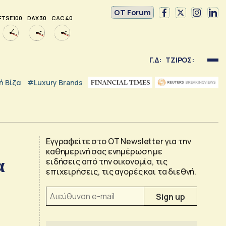
OT Forum
FTSE 100
DAX 30
CAC 40
Γ.Δ:
ΤΖΙΡΟΣ:
 Βίζα
#luxury Brands
Εγγραφείτε στο OT Newsletter για την
καθημερινή σας ενημέρωση με
α
ειδήσεις από την οικονομία, τις
επιχειρήσεις, τις αγορές και τα διεθνή.