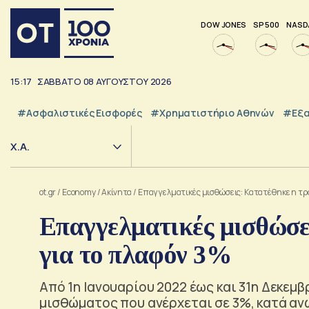
DOW JONES
SP 500
NASD
15:17
ΣΑΒΒΑΤΟ
08
ΑΥΓΟΥΣΤΟΥ
2026
#Ασφαλιστικές Εισφορές
#Χρηματιστήριο Αθηνών
#εξα
Χ.Α.
ot.gr
/
Economy
/
Ακίνητα
/
Επαγγελματικές μισθώσεις: Κατατέθηκε η τρ
Επαγγελματικές μισθώσε
για το πλαφόν 3%
Aπό 1η Ιανουαρίου 2022 έως και 31η Δεκεμ
μισθώματος που ανέρχεται σε 3%, κατά αν