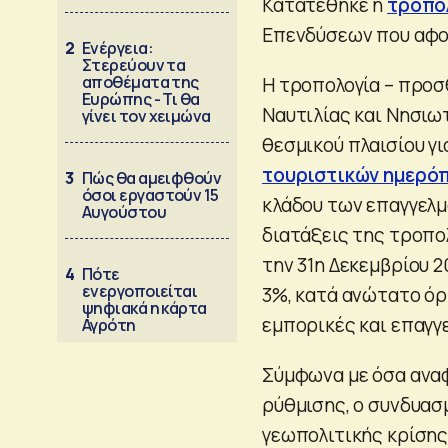
Κατατέθηκε η
τροπο
Επενδύσεων που αφο
2
Ενέργεια:
Στερεύουν τα
αποθέματα της
Η τροπολογία – προσ
Ευρώπης - Τι θα
Ναυτιλίας και Νησιω
γίνει τον χειμώνα
θεσμικού πλαισίου γ
τουριστικών ημερό
3
Πώς θα αμειφθούν
όσοι εργαστούν 15
κλάδου των επαγγελμ
Αυγούστου
διατάξεις της τροπολ
την 31η Δεκεμβρίου 
4
Πότε
ενεργοποιείται
3%, κατά ανώτατο όρι
ψηφιακά η κάρτα
εμπορικές και επαγγ
Αγρότη
Σύμφωνα με όσα ανα
ρύθμισης, ο συνδυασ
γεωπολιτικής κρίσης