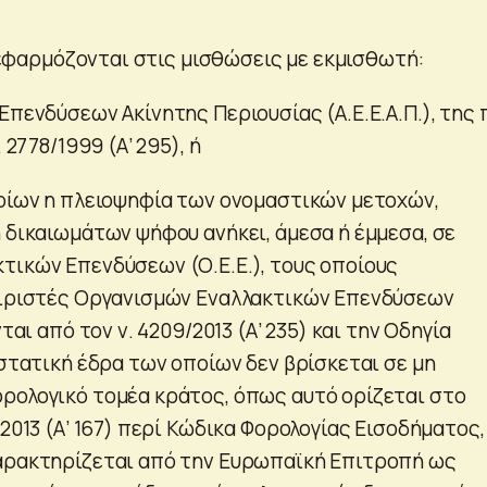
εν εφαρμόζονται στις μισθώσεις με εκμισθωτή:
Επενδύσεων Ακίνητης Περιουσίας (Α.Ε.Ε.Α.Π.), της 
 2778/1999 (Α’ 295), ή
ποίων η πλειοψηφία των ονομαστικών μετοχών,
ή δικαιωμάτων ψήφου ανήκει, άμεσα ή έμμεσα, σε
τικών Επενδύσεων (Ο.Ε.Ε.), τους οποίους
ειριστές Οργανισμών Εναλλακτικών Επενδύσεων
νται από τον ν. 4209/2013 (Α’ 235) και την Οδηγία
αστατική έδρα των οποίων δεν βρίσκεται σε μη
ρολογικό τομέα κράτος, όπως αυτό ορίζεται στο
/2013 (Α’ 167) περί Κώδικα Φορολογίας Εισοδήματος,
αρακτηρίζεται από την Ευρωπαϊκή Επιτροπή ως