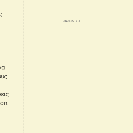
ς
να
ους
σεις
ιση.