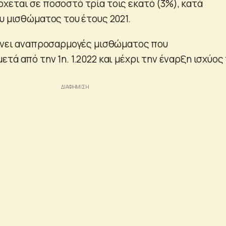
χεται σε ποσοστό τρία τοις εκατό (3%), κατά
υ μισθώματος του έτους 2021.
βάνει αναπροσαρμογές μισθώματος που
τά από την 1η. 1.2022 και μέχρι την έναρξη ισχύος