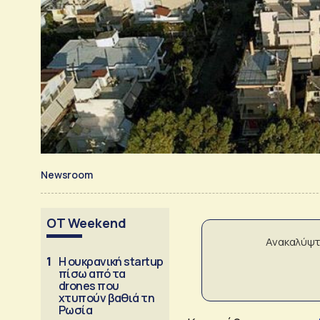
Newsroom
OT Weekend
Ανακαλύψτ
1
Η ουκρανική startup
πίσω από τα
drones που
χτυπούν βαθιά τη
Ρωσία