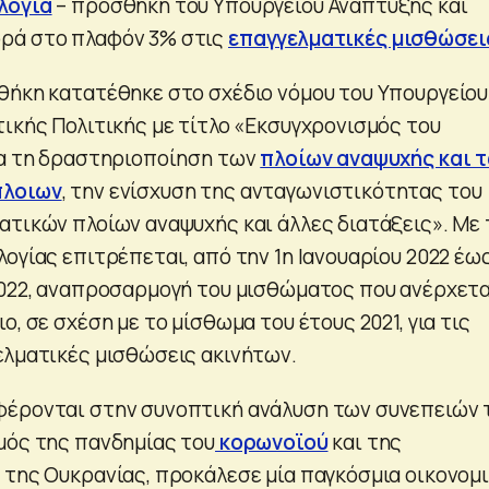
λογία
– προσθήκη του Υπουργείου Ανάπτυξης και
ρά στο πλαφόν 3% στις
επαγγελματικές μισθώσει
θήκη κατατέθηκε στο σχέδιο νόμου του Υπουργείου
τικής Πολιτικής με τίτλο «Εκσυγχρονισμός του
ια τη δραστηριοποίηση των
πλοίων αναψυχής και 
πλοιων
, την ενίσχυση της ανταγωνιστικότητας του
ατικών πλοίων αναψυχής και άλλες διατάξεις». Με 
ογίας επιτρέπεται, από την 1η Ιανουαρίου 2022 έως
2022, αναπροσαρμογή του μισθώματος που ανέρχετα
ο, σε σχέση με το μίσθωμα του έτους 2021, για τις
ελματικές μισθώσεις ακινήτων.
φέρονται στην συνοπτική ανάλυση των συνεπειών 
μός της πανδημίας του
κορωνοϊού
και της
 της Ουκρανίας, προκάλεσε μία παγκόσμια οικονομ