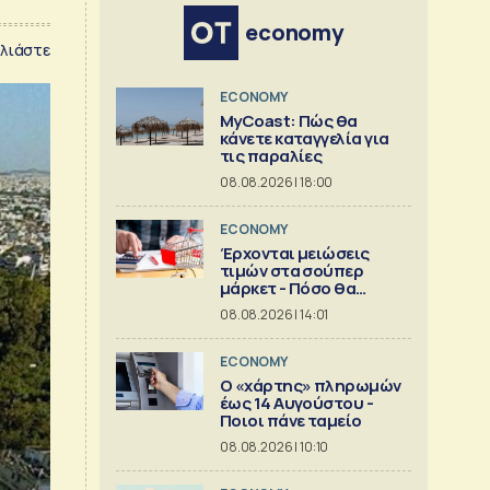
economy
λιάστε
ECONOMY
MyCoast: Πώς θα
κάνετε καταγγελία για
τις παραλίες
08.08.2026 | 18:00
ECONOMY
Έρχονται μειώσεις
τιμών στα σούπερ
μάρκετ - Πόσο θα
πέσουν
08.08.2026 | 14:01
ECONOMY
Ο «χάρτης» πληρωμών
έως 14 Αυγούστου -
Ποιοι πάνε ταμείο
08.08.2026 | 10:10