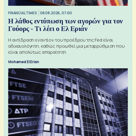
FINANCIAL TIMES
08.08.2026, 07:00
Η λάθος εντύπωση των αγορών για τον
Γούορς - Τι λέει ο Ελ Εριάν
Η αντίδραση εναντίον του προέδρου της Fed είναι
αδικαιολόγητη, καθώς προωθεί μια μεταρρύθμιση που
είναι απολύτως απαραίτητη
Mohamed El Erian