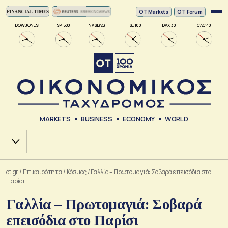
ΟΤ Markets
OT Forum
DOW JONES
SP 500
NASDAQ
FTSE 100
DAX 30
CAC 40
MARKETS
BUSINESS
ECONOMY
WORLD
Χ.Α.
ot.gr
/
Επικαιρότητα
/
Κόσμος
/
Γαλλία – Πρωτομαγιά: Σοβαρά επεισόδια στο
Παρίσι
Γαλλία – Πρωτομαγιά: Σοβαρά
επεισόδια στο Παρίσι