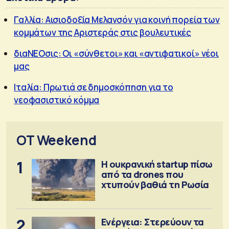
Γαλλία: Αισιοδοξία Μελανσόν για κοινή πορεία των
κομμάτων της Αριστεράς στις βουλευτικές
διαΝΕΟσις: Οι «σύνθετοι» και «αντιφατικοί» νέοι
μας
Ιταλία: Πρωτιά σε δημοσκόπηση για το
νεοφασιστικό κόμμα
OT Weekend
1
Η ουκρανική startup πίσω
από τα drones που
χτυπούν βαθιά τη Ρωσία
2
Ενέργεια: Στερεύουν τα