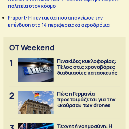
πολιτεία στον κόσμο
Fraport: Η πενταετία που απογείωσε την
επένδυση στα 14 περιφερειακά αεροδρόμια
OT Weekend
1
Πινακίδες κυκλοφορίας:
Τέλος στις χρονοβόρες
διαδικασίες κατασκευής
2
Πώς η Γερμανία
προετοιμάζεται για την
«κούρσα» των drones
3
Τεχνητή νοημοσύνη: Η