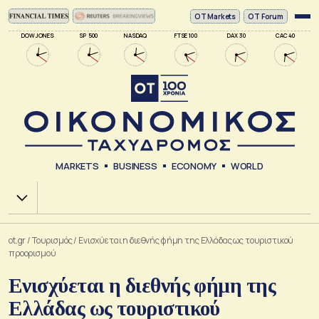
ΟΤ Markets
OT Forum
DOW JONES
SP 500
NASDAQ
FTSE 100
DAX 30
CAC 40
MARKETS
BUSINESS
ECONOMY
WORLD
Χ.Α.
ot.gr
/
Τουρισμός
/
Ενισχύεται η διεθνής φήμη της Ελλάδας ως τουριστικού
προορισμού
Ενισχύεται η διεθνής φήμη της
Ελλάδας ως τουριστικού