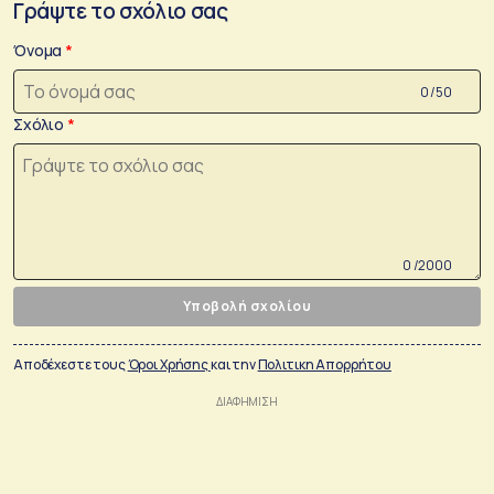
Γράψτε το σχόλιο σας
Όνομα
0 /50
Σχόλιο
0 /2000
Υποβολή σχολίου
Αποδέχεστε τους
Όροι Χρήσης
και την
Πολιτικη Απορρήτου