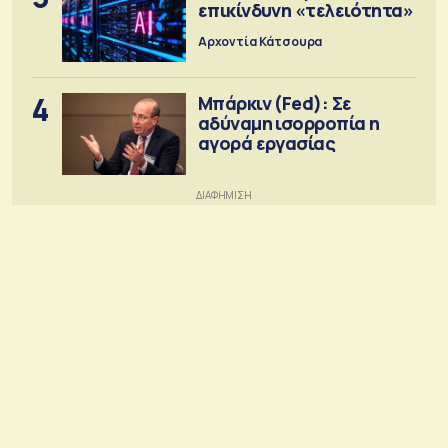
επικίνδυνη «τελειότητα»
Αρχοντία Κάτσουρα
4
Μπάρκιν (Fed): Σε
αδύναμη ισορροπία η
αγορά εργασίας