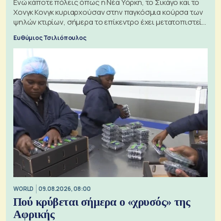
Ενώ κάποτε πόλεις όπως η Νέα Υόρκη, το Σικάγο και το
Χονγκ Κονγκ κυριαρχούσαν στην παγκόσμια κούρσα των
ψηλών κτιρίων, σήμερα το επίκεντρο έχει μετατοπιστεί
προς την Ασία
Ευθύμιος Τσιλιόπουλος
WORLD
09.08.2026, 08:00
Πού κρύβεται σήμερα ο «χρυσός» της
Αφρικής