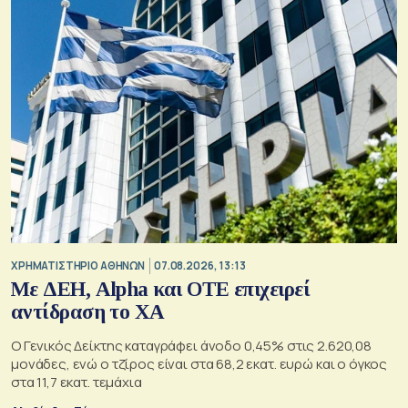
XΡΗΜΑΤΙΣΤΗΡΙΟ ΑΘΗΝΩΝ
07.08.2026, 13:13
Με ΔΕΗ, Alpha και ΟΤΕ επιχειρεί
αντίδραση το ΧΑ
Ο Γενικός Δείκτης καταγράφει άνοδο 0,45% στις 2.620,08
μονάδες, ενώ ο τζίρος είναι στα 68,2 εκατ. ευρώ και ο όγκος
στα 11,7 εκατ. τεμάχια