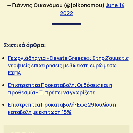
— Γιάννης Οικονόμου (@joikonomou)
June 14,
2022
Σχετικά άρθρα:
Γεωργιάδης για «Elevate Greece»: Στηρίζουμε τις
νεοφυείς επιχειρήσεις με 34 εκατ. ευρώ μέσω
ΕΣΠΑ
Επιστρεπτέα Προκαταβολή: Οι δόσεις και η
προθεσμία – Τι πρέπει να γνωρίζετε
Επιστρεπτέα Προκαταβολή: Εως 29 Ιουλίου η
καταβολή με έκπτωση 15%