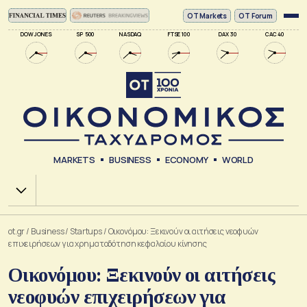
ΟΤ Markets
OT Forum
DOW JONES
SP 500
NASDAQ
FTSE 100
DAX 30
CAC 40
MARKETS
BUSINESS
ECONOMY
WORLD
Χ.Α.
ot.gr
/
Business
/
Startups
/
Οικονόμου: Ξεκινούν οι αιτήσεις νεοφυών
επιχειρήσεων για χρηματοδότηση κεφαλαίου κίνησης
Οικονόμου: Ξεκινούν οι αιτήσεις
νεοφυών επιχειρήσεων για