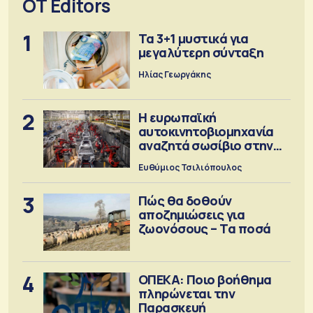
OT Editors
1
Τα 3+1 μυστικά για
μεγαλύτερη σύνταξη
Ηλίας Γεωργάκης
2
Η ευρωπαϊκή
αυτοκινητοβιομηχανία
αναζητά σωσίβιο στην
Κίνα
Ευθύμιος Τσιλιόπουλος
3
Πώς θα δοθούν
αποζημιώσεις για
ζωονόσους – Τα ποσά
4
ΟΠΕΚΑ: Ποιο βοήθημα
πληρώνεται την
Παρασκευή