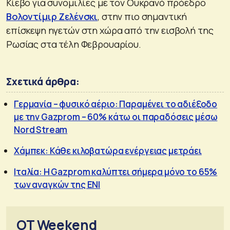
Κίεβο για συνομιλίες με τον Ουκρανό πρόεδρο
Βολοντίμιρ Ζελένσκι
, στην πιο σημαντική
επίσκεψη ηγετών στη χώρα από την εισβολή της
Ρωσίας στα τέλη Φεβρουαρίου.
Σχετικά άρθρα:
Γερμανία – φυσικό αέριο: Παραμένει το αδιέξοδο
με την Gazprom – 60% κάτω οι παραδόσεις μέσω
Nord Stream
Χάμπεκ: Κάθε κιλοβατώρα ενέργειας μετράει
Ιταλία: Η Gazprom καλύπτει σήμερα μόνο το 65%
των αναγκών της ΕΝΙ
OT Weekend