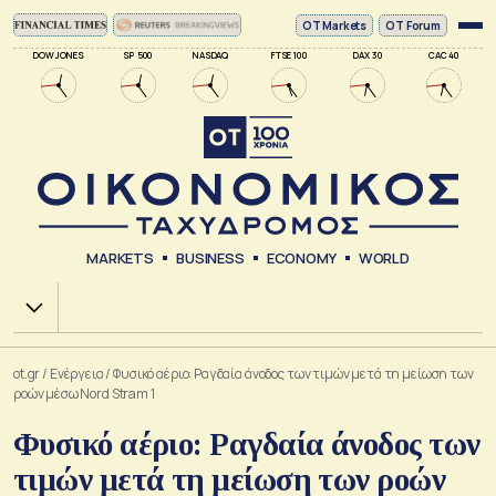
ΟΤ Markets
OT Forum
DOW JONES
SP 500
NASDAQ
FTSE 100
DAX 30
CAC 40
MARKETS
BUSINESS
ECONOMY
WORLD
Χ.Α.
ot.gr
/
Ενέργεια
/
Φυσικό αέριο: Ραγδαία άνοδος των τιμών μετά τη μείωση των
ροών μέσω Nord Stram 1
Φυσικό αέριο: Ραγδαία άνοδος των
τιμών μετά τη μείωση των ροών