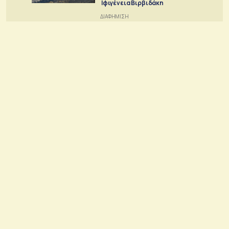
Ιφιγένεια Βιρβιδάκη