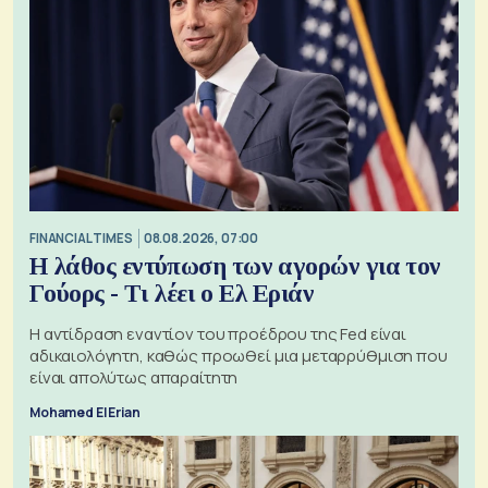
FINANCIAL TIMES
08.08.2026, 07:00
Η λάθος εντύπωση των αγορών για τον
Γούορς - Τι λέει ο Ελ Εριάν
Η αντίδραση εναντίον του προέδρου της Fed είναι
αδικαιολόγητη, καθώς προωθεί μια μεταρρύθμιση που
είναι απολύτως απαραίτητη
Mohamed El Erian