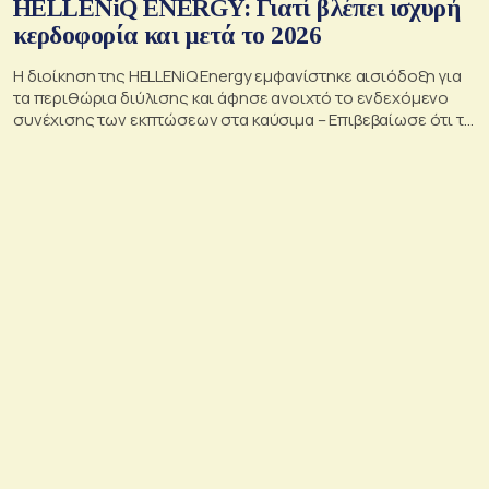
HELLENiQ ENERGY: Γιατί βλέπει ισχυρή
κερδοφορία και μετά το 2026
Η διοίκηση της HELLENiQ Energy εμφανίστηκε αισιόδοξη για
τα περιθώρια διύλισης και άφησε ανοιχτό το ενδεχόμενο
συνέχισης των εκπτώσεων στα καύσιμα – Επιβεβαίωσε ότι το
γεωτρύπανο θα μπει το 2027 στο Βόρειο Ιόνιο