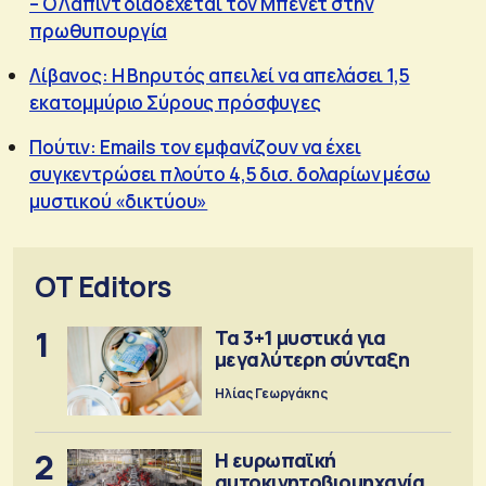
– Ο Λαπίντ διαδέχεται τον Μπένετ στην
πρωθυπουργία
Λίβανος: Η Βηρυτός απειλεί να απελάσει 1,5
εκατομμύριο Σύρους πρόσφυγες
Πούτιν: Emails τoν εμφανίζουν να έχει
συγκεντρώσει πλούτο 4,5 δισ. δολαρίων μέσω
μυστικού «δικτύου»
OT Editors
1
Τα 3+1 μυστικά για
μεγαλύτερη σύνταξη
Ηλίας Γεωργάκης
2
Η ευρωπαϊκή
αυτοκινητοβιομηχανία