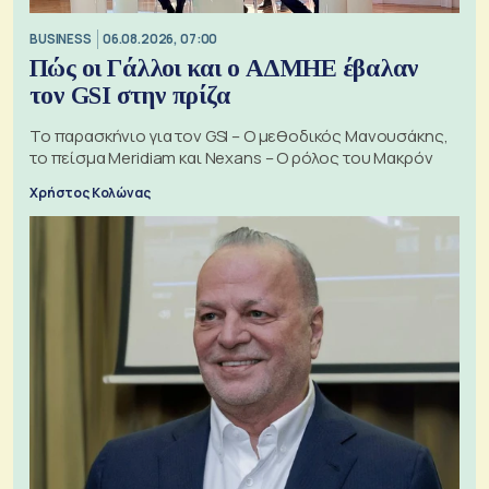
BUSINESS
06.08.2026, 07:00
Πώς οι Γάλλοι και ο ΑΔΜΗΕ έβαλαν
τον GSI στην πρίζα
Το παρασκήνιο για τον GSI – Ο μεθοδικός Μανουσάκης,
το πείσμα Meridiam και Nexans – Ο ρόλος του Μακρόν
Χρήστος Κολώνας