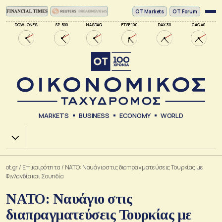
ΟΤ Markets
OT Forum
DOW JONES
SP 500
NASDAQ
FTSE 100
DAX 30
CAC 40
MARKETS
BUSINESS
ECONOMY
WORLD
Χ.Α.
ot.gr
/
Επικαιρότητα
/
ΝΑΤΟ: Ναυάγιο στις διαπραγματεύσεις Τουρκίας με
Φινλανδία και Σουηδία
ΝΑΤΟ: Ναυάγιο στις
διαπραγματεύσεις Τουρκίας με