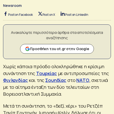
Newsroom
Post on Facebook
Post on X
Post on LinkedIn
Ανακαλύψτε περισσότερα άρθρα στα αποτελέσματα
αναζήτησης
Προσθήκη του ot.gr στην Google
Χωρίς κάποια πρόοδο ολοκληρώθηκε η κρίσιμη
συνάντηση της
Τουρκίας
με αντιπροσωπείες της
Φινλανδίας
και της
Σουηδίας
στο
ΝΑΤΟ
,
σχετικά
με το αίτημα ένταξη των δύο τελευταίων στη
Βορειοατλαντική Συμμαχία.
Μετά τη συνάντηση, το «δεξί χέρι» του Ρετζέπ
Ταγίπ Ερντογάν, Ιμπραήμ Καλίν, δήλωσε ότι οι