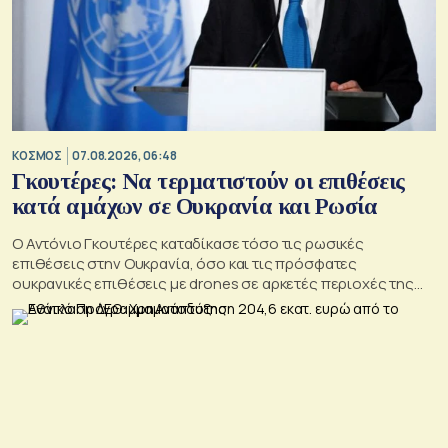
ΚΟΣΜΟΣ
07.08.2026, 06:48
Γκουτέρες: Να τερματιστούν οι επιθέσεις
κατά αμάχων σε Ουκρανία και Ρωσία
Ο Αντόνιο Γκουτέρες καταδίκασε τόσο τις ρωσικές
επιθέσεις στην Ουκρανία, όσο και τις πρόσφατες
ουκρανικές επιθέσεις με drones σε αρκετές περιοχές της
Ρωσίας, οι οποίες προκάλεσαν απώλειες μεταξύ αμάχων και
ζημιές σε μη στρατιωτικές υποδομές.