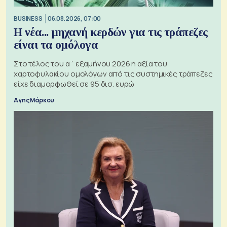
BUSINESS
06.08.2026, 07:00
Η νέα... μηχανή κερδών για τις τράπεζες
είναι τα ομόλογα
Στο τέλος του α΄ εξαμήνου 2026 η αξία του
χαρτοφυλακίου ομολόγων από τις συστημικές τράπεζες
είχε διαμορφωθεί σε 95 δισ. ευρώ
Αγης Μάρκου