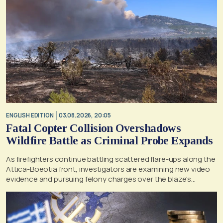
ENGLISH EDITION
03.08.2026, 20:05
Fatal Copter Collision Overshadows
Wildfire Battle as Criminal Probe Expands
As firefighters continue battling scattered flare-ups along the
Attica-Boeotia front, investigators are examining new video
evidence and pursuing felony charges over the blaze's
suspected origin