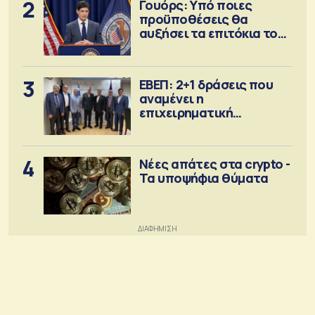
2
Γουόρς: Υπό ποιες
προϋποθέσεις θα
αυξήσει τα επιτόκια τον
Σεπτέμβριο
3
ΕΒΕΠ: 2+1 δράσεις που
αναμένει η
επιχειρηματική
κοινότητα
4
Νέες απάτες στα crypto -
Τα υποψήφια θύματα