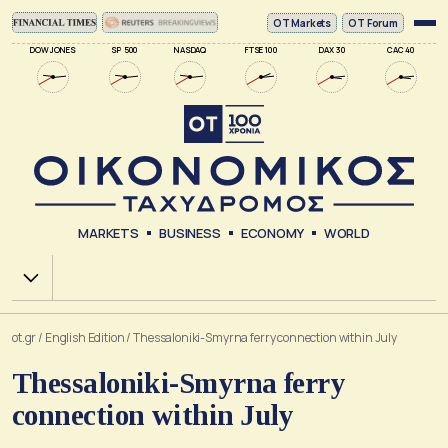
ΟΤ Markets
OT Forum
DOW JONES
SP 500
NASDAQ
FTSE 100
DAX 30
CAC 40
MARKETS
BUSINESS
ECONOMY
WORLD
Χ.Α.
ot.gr
/
English Edition
/
Thessaloniki-Smyrna ferry connection within July
Thessaloniki-Smyrna ferry
connection within July