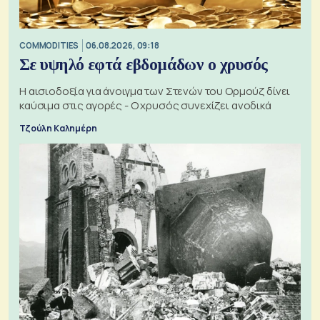
COMMODITIES
06.08.2026, 09:18
Σε υψηλό εφτά εβδομάδων ο χρυσός
Η αισιοδοξία για άνοιγμα των Στενών του Ορμούζ δίνει
καύσιμα στις αγορές - Ο χρυσός συνεχίζει ανοδικά
Τζούλη Καλημέρη