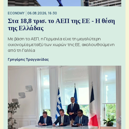
ECONOMY
06.08.2026, 16:30
Στα 18,8 τρισ. το ΑΕΠ της ΕΕ - Η θέση
της Ελλάδας
Με βάση το ΑΕΠ, η Γερμανία είχε τη μεγαλύτερη
οικονομία μεταξύ των χωρών της ΕΕ, ακολουθούμενη
από τη Γαλλία
Γρηγόρης Τραγγανίδας