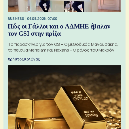
BUSINESS
06.08.2026, 07:00
Πώς οι Γάλλοι και ο ΑΔΜΗΕ έβαλαν
τον GSI στην πρίζα
Το παρασκήνιο για τον GSI – Ο μεθοδικός Μανουσάκης,
το πείσμα Meridiam και Nexans – Ο ρόλος του Μακρόν
Χρήστος Κολώνας