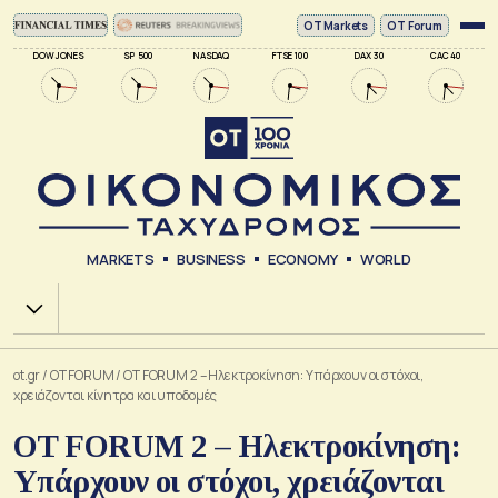
ΟΤ Markets
OT Forum
DOW JONES
SP 500
NASDAQ
FTSE 100
DAX 30
CAC 40
MARKETS
BUSINESS
ECONOMY
WORLD
Χ.Α.
ot.gr
/
OT FORUM
/
OT FORUM 2 – Ηλεκτροκίνηση: Υπάρχουν οι στόχοι,
χρειάζονται κίνητρα και υποδομές
OT FORUM 2 – Ηλεκτροκίνηση:
Υπάρχουν οι στόχοι, χρειάζονται