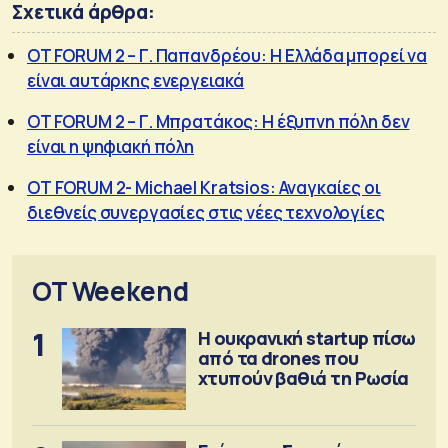
Σχετικά άρθρα:
OT FORUM 2 – Γ. Παπανδρέου: Η Ελλάδα μπορεί να
είναι αυτάρκης ενεργειακά
OT FORUM 2 – Γ. Μπρατάκος: Η έξυπνη πόλη δεν
είναι η ψηφιακή πόλη
ΟΤ FORUM 2- Michael Kratsios: Αναγκαίες οι
διεθνείς συνεργασίες στις νέες τεχνολογίες
OT Weekend
1
Η ουκρανική startup πίσω
από τα drones που
χτυπούν βαθιά τη Ρωσία