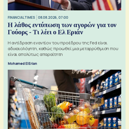
FINANCIAL TIMES
08.08.2026, 07:00
Η λάθος εντύπωση των αγορών για τον
Γούορς - Τι λέει ο Ελ Εριάν
Η αντίδραση εναντίον του προέδρου της Fed είναι
αδικαιολόγητη, καθώς προωθεί μια μεταρρύθμιση που
είναι απολύτως απαραίτητη
Mohamed El Erian