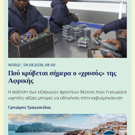
WORLD
09.08.2026, 08:00
Πού κρύβεται σήμερα ο «χρυσός» της
Αφρικής
Η αύξηση των εξαγωγών φρούτων δείχνει πώς η γεωργία
υψηλής αξίας μπορεί να οδηγήσει στην εκβιομηχάνιση
Γρηγόρης Τραγγανίδας