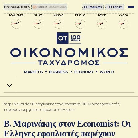
ΟΤ Markets
OT Forum
DOW JONES
SP 500
NASDAQ
FTSE 100
DAX 30
CAC 40
MARKETS
BUSINESS
ECONOMY
WORLD
Χ.Α.
ot.gr
/
Ναυτιλία
/
Β. Μαρινάκης στον Economist: Οι Ελληνες εφοπλιστές
παρέχουν ενεργειακή ασφάλεια στην κρίση
Β. Μαρινάκης στον Economist: Οι
Ελληνες εφοπλιστές παρέχουν