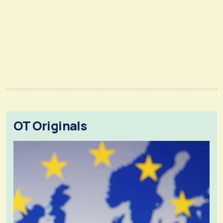
OT Originals