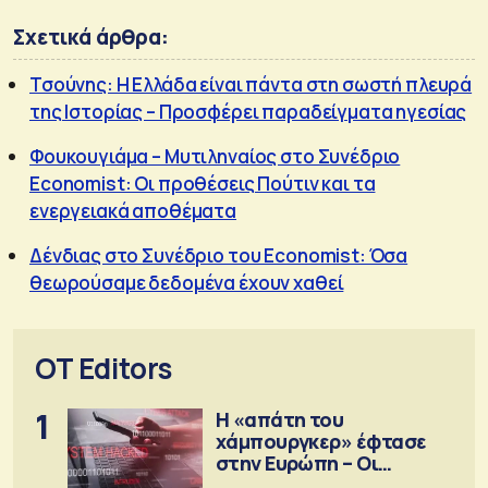
Σχετικά άρθρα:
Τσούνης: Η Ελλάδα είναι πάντα στη σωστή πλευρά
της Ιστορίας – Προσφέρει παραδείγματα ηγεσίας
Φουκουγιάμα – Μυτιληναίος στο Συνέδριο
Economist: Οι προθέσεις Πούτιν και τα
ενεργειακά αποθέματα
Δένδιας στο Συνέδριο του Economist: Όσα
θεωρούσαμε δεδομένα έχουν χαθεί
OT Editors
1
Η «απάτη του
χάμπουργκερ» έφτασε
στην Ευρώπη – Οι
προειδοποιήσεις