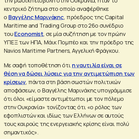
την ρωσική εισβολή στην Ουκρανία, ήταν το
κεντρικό ζήτημα στο οποίο αναφέρθηκε
ο
Βαγγέλης Μαρινάκης
, πρόεδρος της Capital
Maritime and Trading Group στο 26ο συνέδριο
του
Economist
, σε μία συζήτηση με τον πρώην
ΥΠΕΞ των ΗΠΑ, Μάικ Πομπέο και την πρόεδρο της
Navios Maritime Partners, Αγγελική Φράγκου.
Με σαφή τοποθέτηση ότι
η ναυτιλία είναι σε
θέση να δώσει λύσεις για την αντιμετώπιση των
κρίσεων
, πάντα στη βάση σωστών πολιτικών
αποφάσεων, ο Βαγγέλης Μαρινάκης υπογράμμισε
ότι όλοι «είμαστε αντιμέτωποι με τον πόλεμο
στην Ουκρανία» τονίζοντας ότι «ο ρόλος των
εφοπλιστών και ιδίως των Ελλήνων σε αυτούς
τους καιρούς της ενεργειακής κρίσης είναι πολύ
σημαντικός».