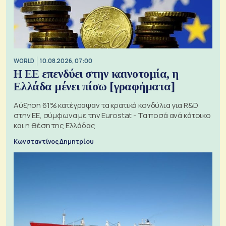
WORLD
10.08.2026, 07:00
Η ΕΕ επενδύει στην καινοτομία, η
Ελλάδα μένει πίσω [γραφήματα]
Αύξηση 61% κατέγραψαν τα κρατικά κονδύλια για R&D
στην ΕΕ, σύμφωνα με την Eurostat - Τα ποσά ανά κάτοικο
και η θέση της Ελλάδας
Κωνσταντίνος Δημητρίου