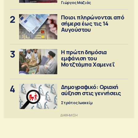
Γιώργος Μαζιάς
2
Ποιοι πληρώνονται από
σήμερα έως τις 14
Αυγούστου
3
Η πρώτη δημόσια
εμφάνιση του
Μοτζτάμπα Χαμενεΐ
4
Δημογραφικό: Οριακή
αύξηση στις γεννήσεις
Στράτος Ιωακείμ