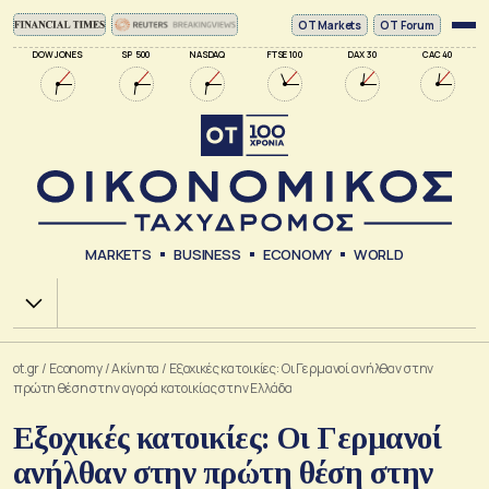
ΟΤ Markets
OT Forum
DOW JONES
SP 500
NASDAQ
FTSE 100
DAX 30
CAC 40
MARKETS
BUSINESS
ECONOMY
WORLD
Χ.Α.
ot.gr
/
Economy
/
Ακίνητα
/
Εξοχικές κατοικίες: Οι Γερμανοί ανήλθαν στην
πρώτη θέση στην αγορά κατοικίας στην Ελλάδα
Εξοχικές κατοικίες: Οι Γερμανοί
ανήλθαν στην πρώτη θέση στην