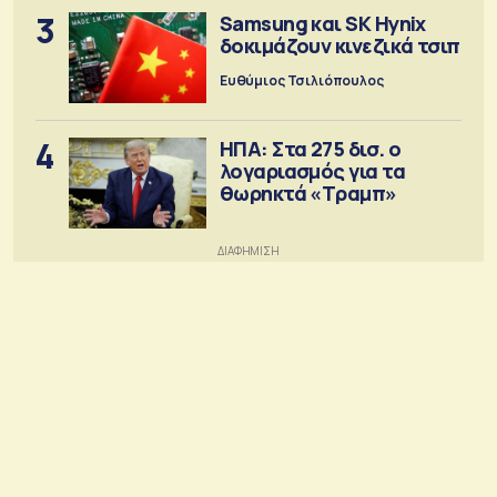
3
Samsung και SK Hynix
δοκιμάζουν κινεζικά τσιπ
Ευθύμιος Τσιλιόπουλος
4
ΗΠΑ: Στα 275 δισ. ο
λογαριασμός για τα
θωρηκτά «Τραμπ»