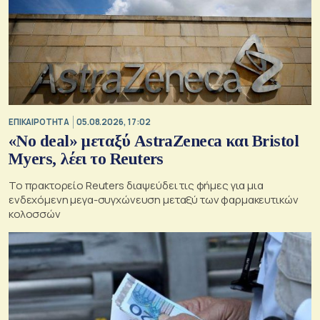
ΕΠΙΚΑΙΡΟΤΗΤΑ
05.08.2026, 17:02
«No deal» μεταξύ AstraZeneca και Bristol
Myers, λέει το Reuters
Το πρακτορείο Reuters διαψεύδει τις φήμες για μια
ενδεχόμενη μεγα-συγχώνευση μεταξύ των φαρμακευτικών
κολοσσών