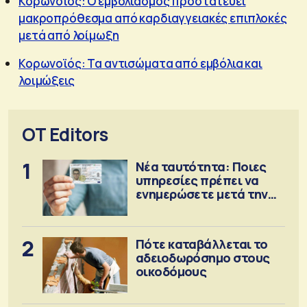
Κορωνοϊός: Ο εμβολιασμός προστατεύει
μακροπρόθεσμα από καρδιαγγειακές επιπλοκές
μετά από λοίμωξη
Κορωνοϊός: Τα αντισώματα από εμβόλια και
λοιμώξεις
OT Editors
1
Νέα ταυτότητα: Ποιες
υπηρεσίες πρέπει να
ενημερώσετε μετά την
έκδοση
2
Πότε καταβάλλεται το
αδειοδωρόσημο στους
οικοδόμους