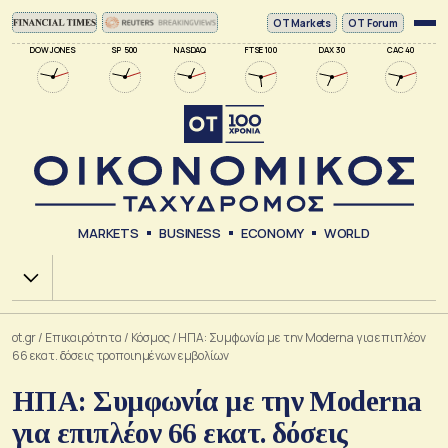
ΟΤ Markets
OT Forum
DOW JONES
SP 500
NASDAQ
FTSE 100
DAX 30
CAC 40
MARKETS
BUSINESS
ECONOMY
WORLD
Χ.Α.
ot.gr
/
Επικαιρότητα
/
Κόσμος
/
ΗΠΑ: Συμφωνία με την Moderna για επιπλέον
66 εκατ. δόσεις τροποιημένων εμβολίων
ΗΠΑ: Συμφωνία με την Moderna
για επιπλέον 66 εκατ. δόσεις