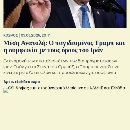
ΚΟΣΜΟΣ
05.08.2026, 20:11
Μέση Ανατολή: Ο παγιδευμένος Τραμπ και
η συμφωνία με τους όρους του Ιράν
Εν αναμονή των αποτελεσμάτων των διαπραγματεύσεων
Ιράν-Ομάν για τα Στενά του Ορμούζ, ο Τραμπ συνεχίζει να
κινείται μεταξύ απειλών και προσκλήσεων για συμφωνία.
Αλλά αυτό που θέλει είναι μακριά από αυτά που συζητούν
Αρχοντία Κάτσουρα
Μουσκάτ και Τεχεράνη.