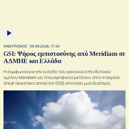
ΗΛΕΚΤΡΙΣΜΟΣ
05.08.2026, 17:45
GSI: Ψήφος εμπιστοσύνης από Meridiam σε
ΑΔΜΗΕ και Ελλάδα
Η συμφωνία για την είσοδο του γαλλικού επενδυτικού
ομίλου Meridiam ως πλειοψηφικού μετόχου στην εταιρεία
Great Sea Interconnector (GSI) αποτελεί μια ιδιαίτερα
σημαντική εξέλιξη για την ηλεκτρική διασύνδεση Ελλάδας –
Κύπρου