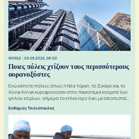
WORLD
09.08.2026, 08:00
Ποιες πόλεις χτίζουν τους περισσότερους
ουρανοξύστες
Ενώ κάποτε πόλεις όπως η Νέα Υόρκη, το Σικάγο και το
Χονγκ Κονγκ κυριαρχούσαν στην παγκόσμια κούρσα των
ψηλών κτιρίων, σήμερα το επίκεντρο έχει μετατοπιστεί
προς την Ασία
Ευθύμιος Τσιλιόπουλος