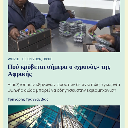
WORLD
09.08.2026, 08:00
Πού κρύβεται σήμερα ο «χρυσός» της
Αφρικής
Η αύξηση των εξαγωγών φρούτων δείχνει πώς η γεωργία
υψηλής αξίας μπορεί να οδηγήσει στην εκβιομηχάνιση
Γρηγόρης Τραγγανίδας