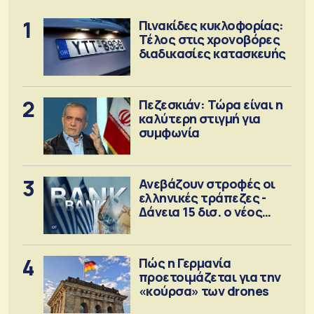
1
Πινακίδες κυκλοφορίας:
Τέλος στις χρονοβόρες
διαδικασίες κατασκευής
2
Πεζεσκιάν: Τώρα είναι η
καλύτερη στιγμή για
συμφωνία
3
Ανεβάζουν στροφές οι
ελληνικές τράπεζες -
Δάνεια 15 δισ. ο νέος
στόχος
4
Πώς η Γερμανία
προετοιμάζεται για την
«κούρσα» των drones