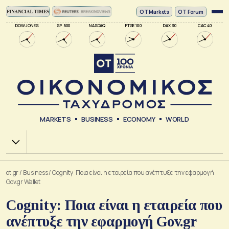
ΟΤ Markets
OT Forum
DOW JONES
SP 500
NASDAQ
FTSE 100
DAX 30
CAC 40
MARKETS
BUSINESS
ECONOMY
WORLD
Χ.Α.
ot.gr
/
Business
/
Cognity: Ποια είναι η εταιρεία που ανέπτυξε την εφαρμογή
Gov.gr Wallet
Cognity: Ποια είναι η εταιρεία που
ανέπτυξε την εφαρμογή Gov.gr