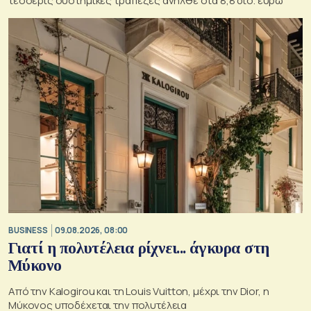
τέσσερις συστημικές τράπεζες ανήλθε στα 8,8 δισ. ευρώ
BUSINESS
09.08.2026, 08:00
Γιατί η πολυτέλεια ρίχνει... άγκυρα στη
Μύκονο
Από την Kalogirou και τη Louis Vuitton, μέχρι την Dior, η
Μύκονος υποδέχεται την πολυτέλεια