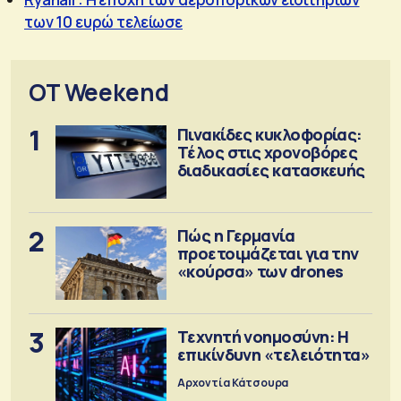
των 10 ευρώ τελείωσε
OT Weekend
1
Πινακίδες κυκλοφορίας:
Τέλος στις χρονοβόρες
διαδικασίες κατασκευής
2
Πώς η Γερμανία
προετοιμάζεται για την
«κούρσα» των drones
3
Τεχνητή νοημοσύνη: Η
επικίνδυνη «τελειότητα»
Αρχοντία Κάτσουρα