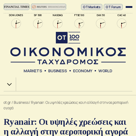
ΟΤ Markets
OT Forum
DOW JONES
SP 500
NASDAQ
FTSE 100
DAX 30
CAC 40
MARKETS
BUSINESS
ECONOMY
WORLD
Χ.Α.
ot.gr
/
Business
/
Ryanair: Οι υψηλές χρεώσεις και η αλλαγή στην αεροπορική
αγορά
Ryanair: Οι υψηλές χρεώσεις και
η αλλαγή στην αεροπορική αγορά