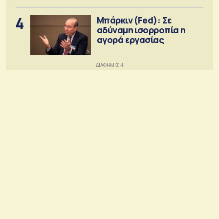
4
Μπάρκιν (Fed): Σε
αδύναμη ισορροπία η
αγορά εργασίας