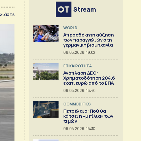
Stream
λιάστε
WORLD
Απροσδόκητη αύξηση
των παραγγελιών στη
γερμανική βιομηχανία
06.08.2026 | 19:02
ΕΠΙΚΑΙΡΟΤΗΤΑ
Ανάπλαση ΔΕΘ:
Χρηματοδότηση 204,6
εκατ. ευρώ από το ΕΠΑ
06.08.2026 | 18:46
COMMODITIES
Πετρέλαιο: Πού θα
κάτσει η «μπίλια» των
τιμών
06.08.2026 | 18:30