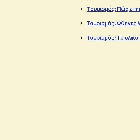
Tουρισμός: Πώς επηρ
Τουρισμός: Φθηνές λ
Τουρισμός: Το ολικό