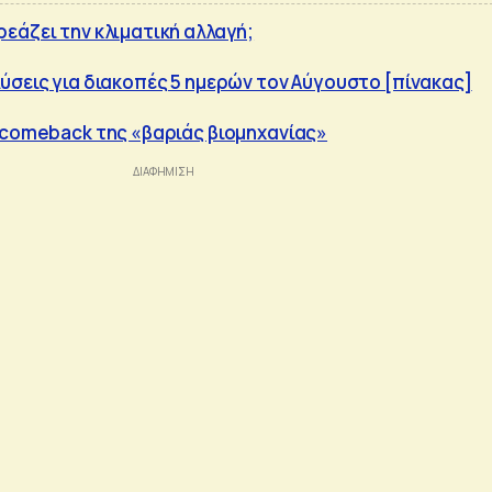
εάζει την κλιματική αλλαγή;
ύσεις για διακοπές 5 ημερών τον Αύγουστο [πίνακας]
 comeback της «βαριάς βιομηχανίας»