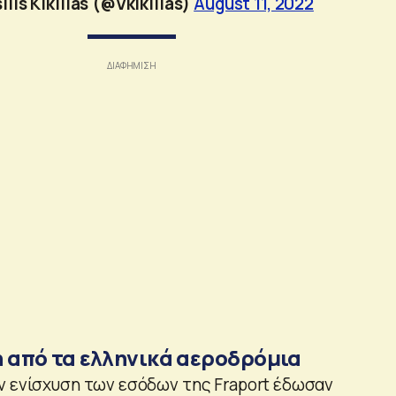
ilis Kikilias (@Vkikilias)
August 11, 2022
η από τα ελληνικά αεροδρόμια
ν ενίσχυση των εσόδων της Fraport έδωσαν