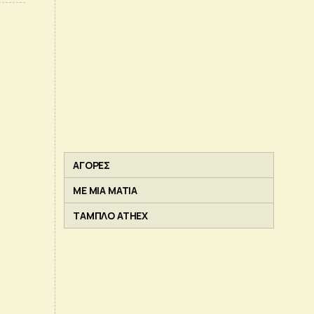
ΑΓΟΡΕΣ
ΜΕ ΜΙΑ ΜΑΤΙΑ
ΤΑΜΠΛΟ ATHEX