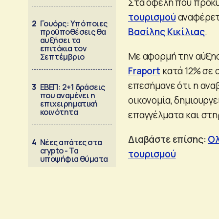
Στα οφέλη που προκύ
τουρισμού
αναφέρετα
2
Γουόρς: Υπό ποιες
Βασίλης Κικίλιας
.
προϋποθέσεις θα
αυξήσει τα
επιτόκια τον
Με αφορμή την αύξησ
Σεπτέμβριο
Fraport
κατά 12% σε σ
επεσήμανε ότι η ανα
3
ΕΒΕΠ: 2+1 δράσεις
που αναμένει η
οικονομία, δημιουργ
επιχειρηματική
κοινότητα
επαγγέλματα και στηρ
Διαβάστε επίσης:
Ολ
4
Νέες απάτες στα
crypto - Τα
τουρισμού
υποψήφια θύματα