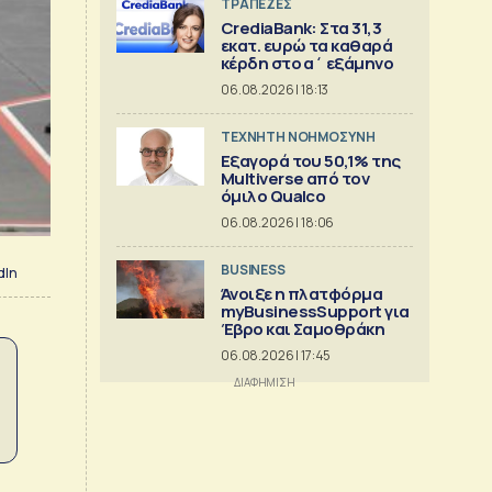
ΤΡΑΠΕΖΕΣ
CrediaBank: Στα 31,3
εκατ. ευρώ τα καθαρά
κέρδη στο α΄ εξάμηνο
06.08.2026 | 18:13
TΕΧΝΗΤΗ ΝΟΗΜΟΣΥΝΗ
Εξαγορά του 50,1% της
Multiverse από τον
όμιλο Qualco
06.08.2026 | 18:06
BUSINESS
dIn
Άνοιξε η πλατφόρμα
myBusinessSupport για
Έβρο και Σαμοθράκη
06.08.2026 | 17:45