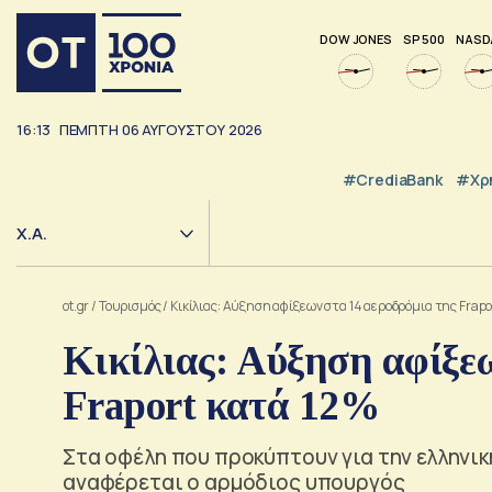
DOW JONES
SP 500
NASD
16:13
ΠΕΜΠΤΗ
06
ΑΥΓΟΥΣΤΟΥ
2026
#CrediaBank
#Χρ
Χ.Α.
ot.gr
/
Τουρισμός
/
Κικίλιας: Αύξηση αφίξεων στα 14 αεροδρόμια της Frapo
Κικίλιας: Αύξηση αφίξεω
Fraport κατά 12%
Στα οφέλη που προκύπτουν για την ελληνικ
αναφέρεται ο αρμόδιος υπουργός