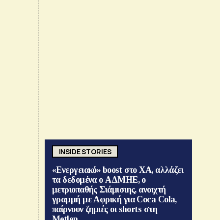
INSIDE STORIES
«Ενεργειακό» boost στο ΧΑ, αλλάζει
τα δεδομένα ο ΑΔΜΗΕ, ο
μετριοπαθής Σιάμισιης, ανοιχτή
γραμμή με Αφρική για Coca Cola,
παίρνουν ζημιές οι shorts στη
Metlen