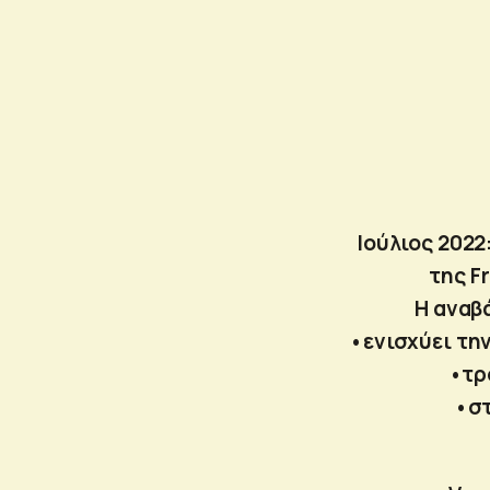
Ιούλιος 2022
της F
Η αναβ
•ενισχύει τη
•τρ
•στ