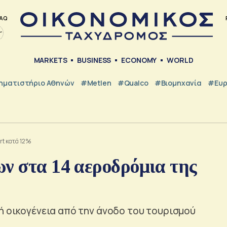
AQ
MARKETS
BUSINESS
ECONOMY
WORLD
ηματιστήριο Αθηνών
#metlen
#Qualco
#Βιομηχανία
#Ευ
rt κατά 12%
ν στα 14 αεροδρόμια της
ή οικογένεια από την άνοδο του τουρισμού