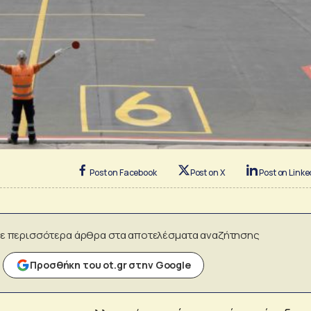
Post on Facebook
Post on X
Post on Linke
ε περισσότερα άρθρα στα αποτελέσματα αναζήτησης
Προσθήκη του ot.gr στην Google