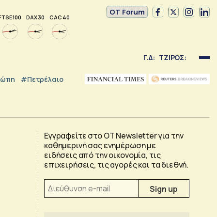
OT Forum
FTSE 100
DAX 30
CAC 40
Γ.Δ:
ΤΖΙΡΟΣ:
ρώπη
#Πετρέλαιο
Εγγραφείτε στο OT Newsletter για την
καθημερινή σας ενημέρωση με
ειδήσεις από την οικονομία, τις
επιχειρήσεις, τις αγορές και τα διεθνή.