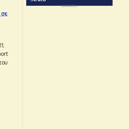
 σε
1,
port
του
.