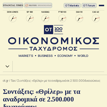
ΟΤ Markets
OT Forum
DOW JONES
SP 500
NASDAQ
FTSE 100
DAX 30
CAC 40
MARKETS
BUSINESS
ECONOMY
WORLD
Χ.Α.
ot.gr
/
Tax
/
Συντάξεις: «Θρίλερ» με τα αναδρομικά σε 2.500.000 δικαιούχους
Συντάξεις: «Θρίλερ» με τα
αναδρομικά σε 2.500.000
δικαιούχους