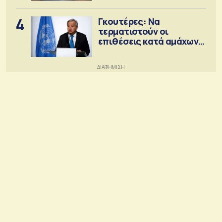
4
Γκουτέρες: Να
τερματιστούν οι
επιθέσεις κατά αμάχων
σε Ουκρανία και Ρωσία