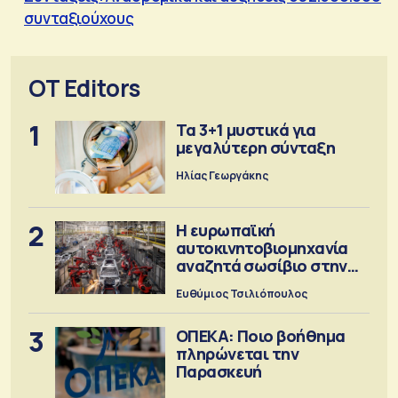
συνταξιούχους
OT Editors
1
Τα 3+1 μυστικά για
μεγαλύτερη σύνταξη
Ηλίας Γεωργάκης
2
Η ευρωπαϊκή
αυτοκινητοβιομηχανία
αναζητά σωσίβιο στην
Κίνα
Ευθύμιος Τσιλιόπουλος
3
ΟΠΕΚΑ: Ποιο βοήθημα
πληρώνεται την
Παρασκευή