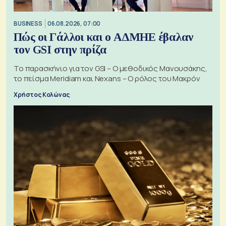
BUSINESS
06.08.2026, 07:00
Πώς οι Γάλλοι και ο ΑΔΜΗΕ έβαλαν
τον GSI στην πρίζα
Το παρασκήνιο για τον GSI – Ο μεθοδικός Μανουσάκης,
το πείσμα Meridiam και Nexans – Ο ρόλος του Μακρόν
Χρήστος Κολώνας