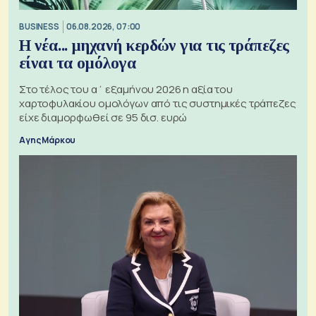
BUSINESS
06.08.2026, 07:00
Η νέα... μηχανή κερδών για τις τράπεζες
είναι τα ομόλογα
Στο τέλος του α΄ εξαμήνου 2026 η αξία του
χαρτοφυλακίου ομολόγων από τις συστημικές τράπεζες
είχε διαμορφωθεί σε 95 δισ. ευρώ
Αγης Μάρκου