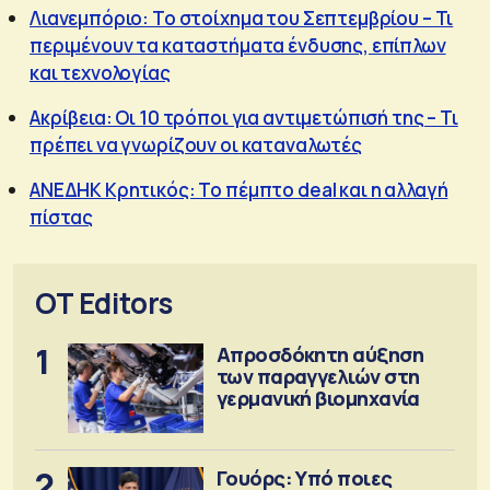
Λιανεμπόριο: Το στοίχημα του Σεπτεμβρίου – Τι
περιμένουν τα καταστήματα ένδυσης, επίπλων
και τεχνολογίας
Ακρίβεια: Οι 10 τρόποι για αντιμετώπισή της – Τι
πρέπει να γνωρίζουν οι καταναλωτές
ΑΝΕΔΗΚ Κρητικός: Το πέμπτο deal και η αλλαγή
πίστας
OT Editors
1
Απροσδόκητη αύξηση
των παραγγελιών στη
γερμανική βιομηχανία
2
Γουόρς: Υπό ποιες