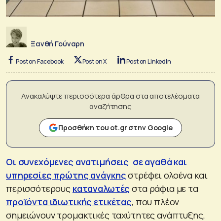
Ξανθή Γούναρη
Post on Facebook
Post on X
Post on LinkedIn
Ανακαλύψτε περισσότερα άρθρα στα αποτελέσματα
αναζήτησης
Προσθήκη του ot.gr στην Google
Οι συνεχόμενες ανατιμήσεις σε αγαθά και
υπηρεσίες πρώτης ανάγκης
στρέφει ολοένα και
περισσότερους
καταναλωτές
στα ράφια με τα
προϊόντα ιδιωτικής ετικέτας
, που πλέον
σημειώνουν τρομακτικές ταχύτητες ανάπτυξης,