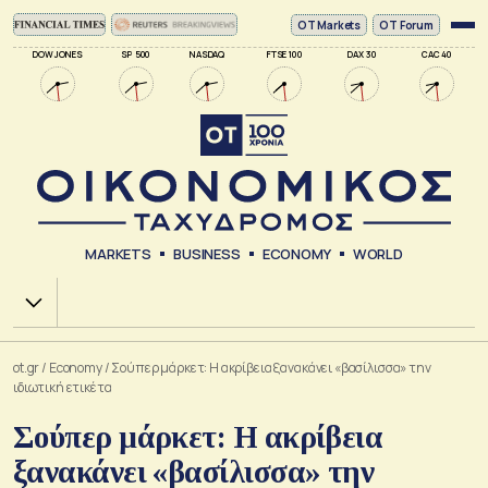
ΟΤ Markets
OT Forum
DOW JONES
SP 500
NASDAQ
FTSE 100
DAX 30
CAC 40
MARKETS
BUSINESS
ECONOMY
WORLD
Χ.Α.
ot.gr
/
Economy
/
Σούπερ μάρκετ: Η ακρίβεια ξανακάνει «βασίλισσα» την
ιδιωτική ετικέτα
Σούπερ μάρκετ: Η ακρίβεια
ξανακάνει «βασίλισσα» την