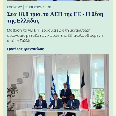
ECONOMY
06.08.2026, 16:30
Στα 18,8 τρισ. το ΑΕΠ της ΕΕ - Η θέση
της Ελλάδας
Με βάση το ΑΕΠ, η Γερμανία είχε τη μεγαλύτερη
οικονομία μεταξύ των χωρών της ΕΕ, ακολουθούμενη
από τη Γαλλία
Γρηγόρης Τραγγανίδας