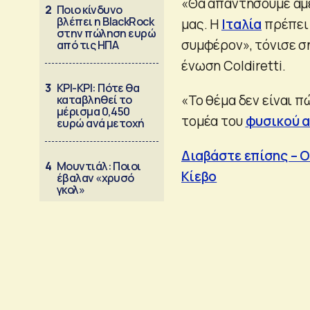
«Θα απαντήσουμε άμ
2
Ποιο κίνδυνο
βλέπει η BlackRock
μας. Η
Ιταλία
πρέπει 
στην πώληση ευρώ
συμφέρον», τόνισε σ
από τις ΗΠΑ
ένωση Coldiretti.
3
ΚΡΙ-ΚΡΙ: Πότε θα
«Το θέμα δεν είναι 
καταβληθεί το
μέρισμα 0,450
τομέα του
φυσικού α
ευρώ ανά μετοχή
Διαβάστε επίσης – Ο
4
Μουντιάλ: Ποιοι
Κίεβο
έβαλαν «χρυσό
γκολ»