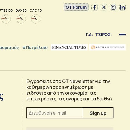
OT Forum
FTSE 100
DAX 30
CAC 40
Γ.Δ:
ΤΖΙΡΟΣ:
ουρισμός
#Πετρέλαιο
Εγγραφείτε στο OT Newsletter για την
καθημερινή σας ενημέρωση με
ς
ειδήσεις από την οικονομία, τις
επιχειρήσεις, τις αγορές και τα διεθνή.