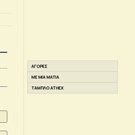
ΑΓΟΡΕΣ
ΜΕ ΜΙΑ ΜΑΤΙΑ
ΤΑΜΠΛΟ ATHEX