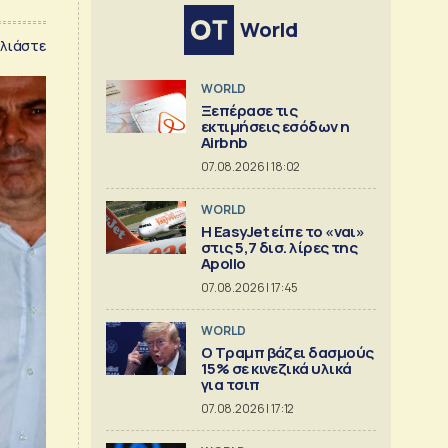
World
λιάστε
WORLD
Ξεπέρασε τις
εκτιμήσεις εσόδων η
Airbnb
07.08.2026 | 18:02
WORLD
Η EasyJet είπε το «ναι»
στις 5,7 δισ. λίρες της
Apollo
07.08.2026 | 17:45
WORLD
Ο Τραμπ βάζει δασμούς
15% σε κινεζικά υλικά
για τσιπ
07.08.2026 | 17:12