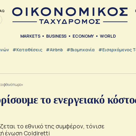
AQ
MARKETS
BUSINESS
ECONOMY
WORLD
ηνών
#Καταθέσεις
#Airbnb
#Βιομηχανία
#εισερχόμενος Τ
 το φθινόπωρο»
ορίσουμε το ενεργειακό κόστο
ίζεται το εθνικό της συμφέρον, τόνισε
ή ένωση Coldiretti