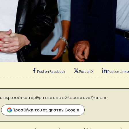
Post on Facebook
Post on X
Post on Linke
ε περισσότερα άρθρα στα αποτελέσματα αναζήτησης
Προσθήκη του ot.gr στην Google