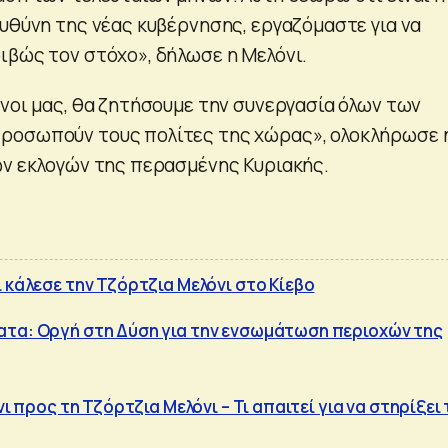
ευθύνη της νέας κυβέρνησης, εργαζόμαστε για να
ιβώς τον στόχο», δήλωσε η Μελόνι.
όνοι μας, θα ζητήσουμε την συνεργασία όλων των
ροσωπούν τους πολίτες της χώρας», ολοκλήρωσε 
ών εκλογών της περασμένης Κυριακής.
 κάλεσε την Τζόρτζια Μελόνι στο Κίεβο
ατα: Οργή στη Δύση για την ενσωμάτωση περιοχών της
νι προς τη Τζόρτζια Μελόνι – Τι απαιτεί για να στηρίξει 