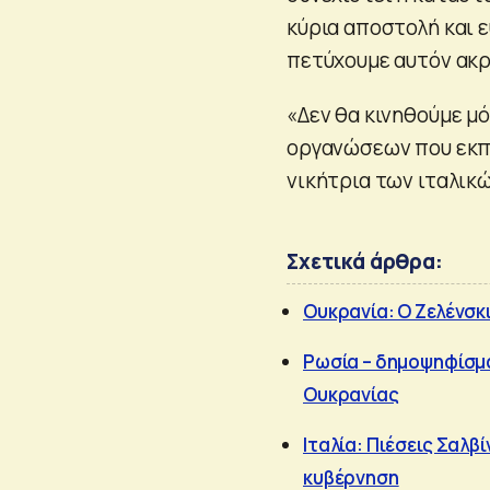
κύρια αποστολή και 
πετύχουμε αυτόν ακρ
«Δεν θα κινηθούμε μ
οργανώσεων που εκπ
νικήτρια των ιταλικ
Σχετικά άρθρα:
Ουκρανία: O Ζελένσκι
Ρωσία – δημοψηφίσμ
Ουκρανίας
Ιταλία: Πιέσεις Σαλβί
κυβέρνηση