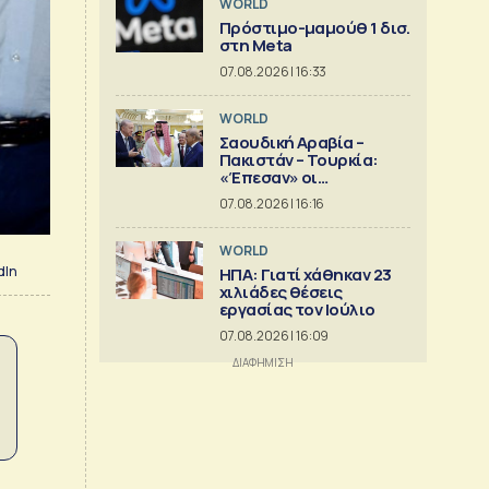
WORLD
Πρόστιμο-μαμούθ 1 δισ.
στη Meta
07.08.2026 | 16:33
WORLD
Σαουδική Αραβία –
Πακιστάν – Τουρκία:
«Έπεσαν» οι
υπογραφές στην «κοινή
07.08.2026 | 16:16
αμυντική συμφωνία της
Μέκκας»
WORLD
dIn
ΗΠΑ: Γιατί χάθηκαν 23
χιλιάδες θέσεις
εργασίας τον Ιούλιο
07.08.2026 | 16:09