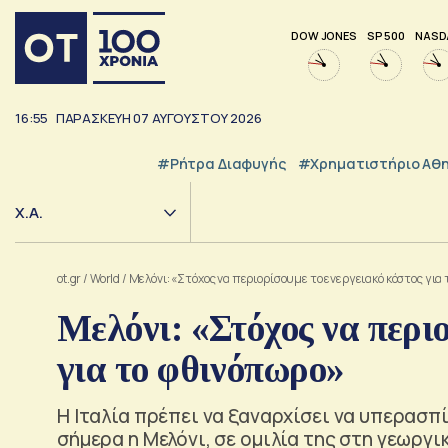
DOW JONES
SP 500
NASD
16:55
ΠΑΡΑΣΚΕΥΗ
07
ΑΥΓΟΥΣΤΟΥ
2026
#ρήτρα Διαφυγής
#Χρηματιστήριο Αθ
Χ.Α.
ot.gr
/
World
/
Μελόνι: «Στόχος να περιορίσουμε το ενεργειακό κόστος για
Μελόνι: «Στόχος να περι
για το φθινόπωρο»
Η Ιταλία πρέπει να ξαναρχίσει να υπερασπ
σήμερα η Μελόνι, σε ομιλία της στη γεωργικ