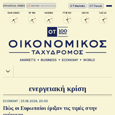
ΟΤ Markets
OT Forum
DOW JONES
SP 500
NASDAQ
FTSE 100
DAX 30
CAC 40
MARKETS
BUSINESS
ECONOMY
WORLD
Χ.Α.
ενεργειακή κρίση
ECONOMY
23.06.2026, 20:00
Πώς οι Ευρωπαίοι έριξαν τις τιμές στην
ενέργεια