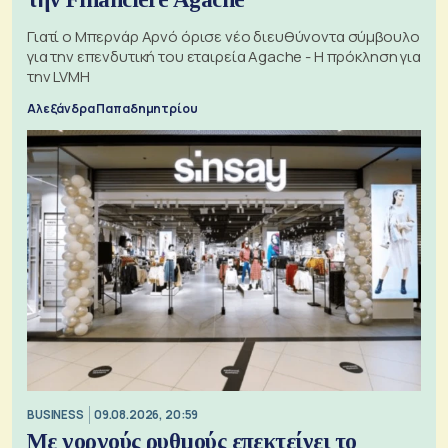
Γιατί ο Μπερνάρ Αρνό όρισε νέο διευθύνοντα σύμβουλο
για την επενδυτική του εταιρεία Agache - Η πρόκληση για
την LVMH
Αλεξάνδρα Παπαδημητρίου
BUSINESS
09.08.2026, 20:59
Με γοργούς ρυθμούς επεκτείνει το