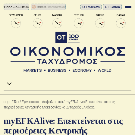
ΟΤ Markets
OT Forum
DOW JONES
SP 500
NASDAQ
FTSE 100
DAX 30
CAC 40
MARKETS
BUSINESS
ECONOMY
WORLD
Χ.Α.
ot.gr
/
Tax
/
Εργασιακά – Ασφαλιστικά
/
myEFKAlive: Επεκτείνεται στις
περιφέρειες Κεντρικής Μακεδονίας και Στερεάς Ελλάδας
myEFKAlive: Επεκτείνεται στις
περιφέρειες Κεντρικής