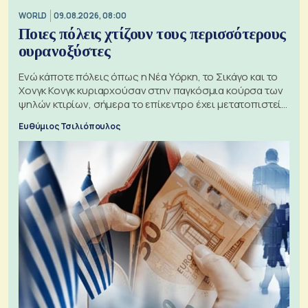
WORLD
09.08.2026, 08:00
Ποιες πόλεις χτίζουν τους περισσότερους
ουρανοξύστες
Ενώ κάποτε πόλεις όπως η Νέα Υόρκη, το Σικάγο και το
Χονγκ Κονγκ κυριαρχούσαν στην παγκόσμια κούρσα των
ψηλών κτιρίων, σήμερα το επίκεντρο έχει μετατοπιστεί
προς την Ασία
Ευθύμιος Τσιλιόπουλος