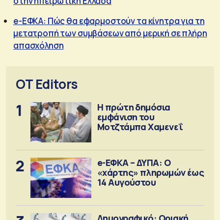
στην ηπειρωτική Ελλάδα
e-ΕΦΚΑ: Πώς θα εφαρμοστούν τα κίνητρα για τη
μετατροπή των συμβάσεων από μερική σε πλήρη
απασχόληση
OT Editors
1
Η πρώτη δημόσια
εμφάνιση του
Μοτζτάμπα Χαμενεΐ
2
e-ΕΦΚΑ – ΔΥΠΑ: Ο
«χάρτης» πληρωμών έως
14 Αυγούστου
Δημογραφικό: Οριακή