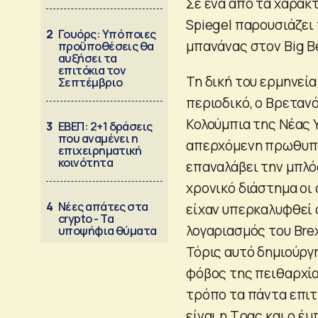
Σε ένα από τα χαρακ
Spiegel παρουσιάζει
2
Γουόρς: Υπό ποιες
μπανάνας στον Big Be
προϋποθέσεις θα
αυξήσει τα
επιτόκια τον
Τη δική του ερμηνεία
Σεπτέμβριο
περιοδικό, ο Βρεταν
Κολούμπια της Νέας Υ
3
ΕΒΕΠ: 2+1 δράσεις
που αναμένει η
απερχόμενη πρωθυ
επιχειρηματική
κοινότητα
επαναλάβει την μπλ
χρονικό διάστημα οι
4
Νέες απάτες στα
είχαν υπερκαλυφθεί α
crypto - Τα
λογαριασμός του Brex
υποψήφια θύματα
Τόρις αυτό δημιούργ
φόβος της πειθαρχία
τρόπο τα πάντα επιτ
είναι η Τρας και ο έ