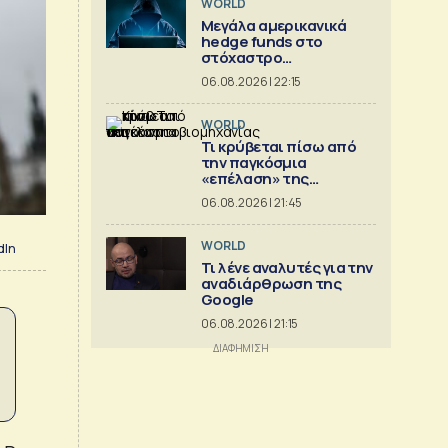
WORLD
Μεγάλα αμερικανικά
hedge funds στο
στόχαστρο
κυβερνοεπιθέσεων
06.08.2026 | 22:15
WORLD
Τι κρύβεται πίσω από
την παγκόσμια
«επέλαση» της
κινεζικής
06.08.2026 | 21:45
αυτοκινητοβιομηχανίας
WORLD
dIn
Τι λένε αναλυτές για την
αναδιάρθρωση της
Google
06.08.2026 | 21:15