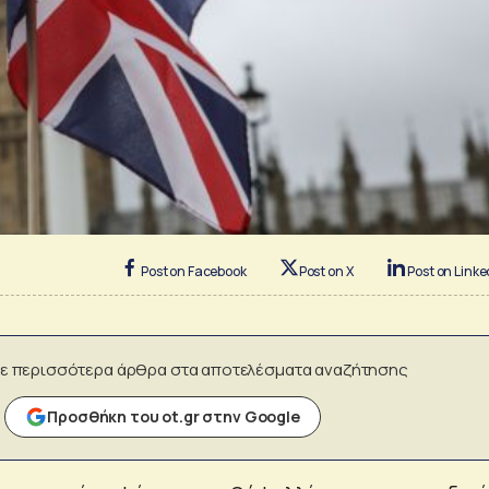
Post on Facebook
Post on X
Post on Linke
ε περισσότερα άρθρα στα αποτελέσματα αναζήτησης
Προσθήκη του ot.gr στην Google