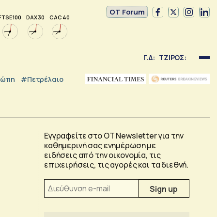
OT Forum
FTSE 100
DAX 30
CAC 40
Γ.Δ:
ΤΖΙΡΟΣ:
ρώπη
#Πετρέλαιο
Εγγραφείτε στο OT Newsletter για την
καθημερινή σας ενημέρωση με
ειδήσεις από την οικονομία, τις
επιχειρήσεις, τις αγορές και τα διεθνή.