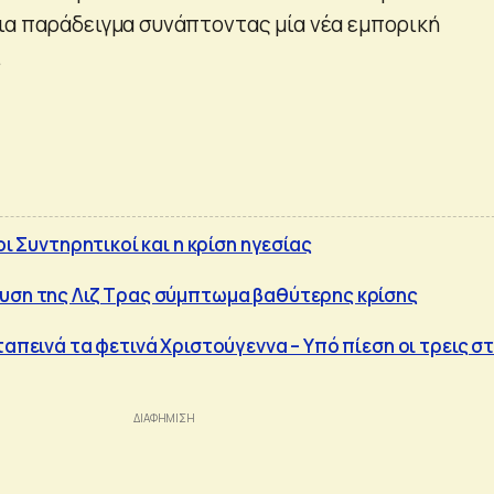
ια παράδειγμα συνάπτοντας μία νέα εμπορική
.
οι Συντηρητικοί και η κρίση ηγεσίας
ευση της Λιζ Τρας σύμπτωμα βαθύτερης κρίσης
ταπεινά τα φετινά Χριστούγεννα – Υπό πίεση οι τρεις σ