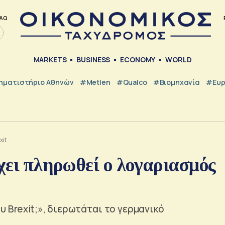
AQ
MARKETS
BUSINESS
ECONOMY
WORLD
ηματιστήριο Αθηνών
#metlen
#Qualco
#Βιομηχανία
#Ευ
xit
έχει πληρωθεί ο λογαριασμός
υ Brexit;», διερωτάται το γερμανικό