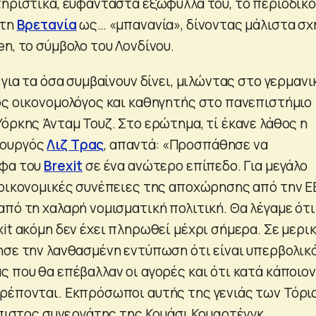
τηριστικά, ευφάνταστα εξώφυλλά του, το περιοδικό
 τη
Βρετανία
ως… «μπανανία», δίνοντας μάλιστα σχ
n, το σύμβολο του Λονδίνου.
 για τα όσα συμβαίνουν δίνει, μιλώντας στο γερμανι
ός οικονομολόγος και καθηγητής στο πανεπιστήμιο
όρκης Άνταμ Τουζ. Στο ερώτημα, τί έκανε λάθος η
πουργός
Λιζ Τρας
, απαντά: «Προσπάθησε να
όφα του
Brexit
σε ένα ανώτερο επίπεδο. Για μεγάλο
 οικονομικές συνέπειες της αποχώρησης από την Ε
πό τη χαλαρή νομισματική πολιτική. Θα λέγαμε ότι
it ακόμη δεν έχει πληρωθεί μέχρι σήμερα. Σε μερι
ησε την λανθασμένη εντύπωση ότι είναι υπερβολικ
ς που θα επέβαλλαν οι αγορές και ότι κατά κάποιον
ρέπονται. Εκπρόσωποι αυτής της γενιάς των Τόρι
μπιστος συνεργάτης της Κουάσι Κουαρτένγκ.