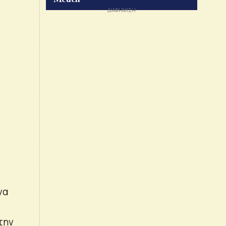
να
την