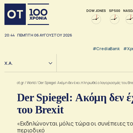
DOW JONES
SP 500
NASD
20:44
ΠΕΜΠΤΗ
06
ΑΥΓΟΥΣΤΟΥ
2026
#CrediaBank
#Χρ
Χ.Α.
ot.gr
/
World
/
Der Spiegel: Ακόμη δεν έχει πληρωθεί ο λογαριασμός του Bre
Der Spiegel: Ακόμη δεν 
του Brexit
«Εκδηλώνονται μόλις τώρα οι συνέπειες το
περιοδικό