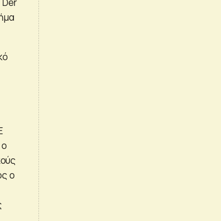
 Der
ήμα
κό
Ε
 ο
κούς
ός ο
ς