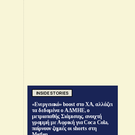
INSIDE STORIES
«Ενεργειακό» boost στο ΧΑ, αλλάζει
τα δεδομένα ο ΑΔΜΗΕ, ο
μετριοπαθής Σιάμισιης, ανοιχτή
γραμμή με Αφρική για Coca Cola,
παίρνουν ζημιές οι shorts στη
Metlen