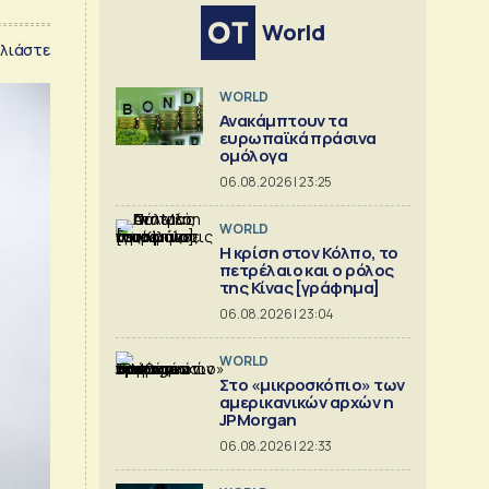
World
λιάστε
WORLD
Ανακάμπτουν τα
ευρωπαϊκά πράσινα
ομόλογα
06.08.2026 | 23:25
WORLD
Η κρίση στoν Κόλπο, το
πετρέλαιο και ο ρόλος
της Κίνας [γράφημα]
06.08.2026 | 23:04
WORLD
Στο «μικροσκόπιο» των
αμερικανικών αρχών η
JPMorgan
06.08.2026 | 22:33