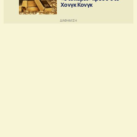
Χονγκ Κονγκ