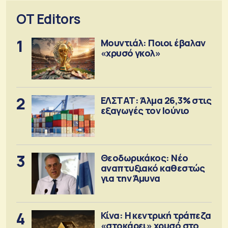
OT Editors
1
Μουντιάλ: Ποιοι έβαλαν
«χρυσό γκολ»
2
ΕΛΣΤΑΤ: Άλμα 26,3% στις
εξαγωγές τον Ιούνιο
3
Θεοδωρικάκος: Νέο
αναπτυξιακό καθεστώς
για την Άμυνα
4
Κίνα: Η κεντρική τράπεζα
«στοκάρει» χρυσό στο