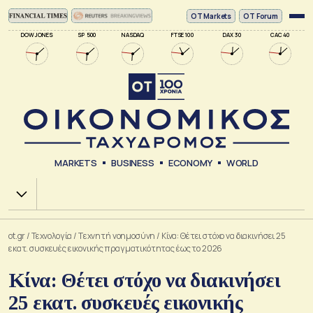
ΟΤ Markets
OT Forum
DOW JONES
SP 500
NASDAQ
FTSE 100
DAX 30
CAC 40
MARKETS
BUSINESS
ECONOMY
WORLD
Χ.Α.
ot.gr
/
Τεχνολογία
/
Tεχνητή νοημοσύνη
/
Κίνα: Θέτει στόχο να διακινήσει 25
εκατ. συσκευές εικονικής πραγματικότητας έως το 2026
Κίνα: Θέτει στόχο να διακινήσει
25 εκατ. συσκευές εικονικής