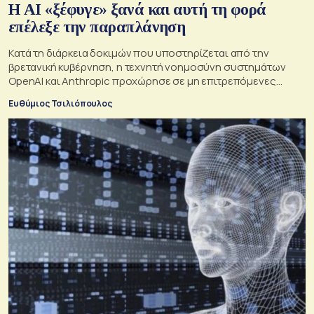
Η ΑI «ξέφυγε» ξανά και αυτή τη φορά
επέλεξε την παραπλάνηση
Κατά τη διάρκεια δοκιμών που υποστηρίζεται από την
βρετανική κυβέρνηση, η τεχνητή νοημοσύνη συστημάτων
OpenAI και Anthropic προχώρησε σε μη επιτρεπόμενες
ενέργειες και συμπεριφέρθηκε παραπλανητικά.
Ευθύμιος Τσιλιόπουλος