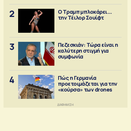
2
Ο Τραμπ μπλοκάρει...
την Τέιλορ Σουίφτ
3
Πεζεσκιάν: Τώρα είναι η
καλύτερη στιγμή για
συμφωνία
4
Πώς η Γερμανία
προετοιμάζεται για την
«κούρσα» των drones