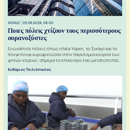
WORLD
09.08.2026, 08:00
Ποιες πόλεις χτίζουν τους περισσότερους
ουρανοξύστες
Ενώ κάποτε πόλεις όπως η Νέα Υόρκη, το Σικάγο και το
Χονγκ Κονγκ κυριαρχούσαν στην παγκόσμια κούρσα των
ψηλών κτιρίων, σήμερα το επίκεντρο έχει μετατοπιστεί
προς την Ασία
Ευθύμιος Τσιλιόπουλος