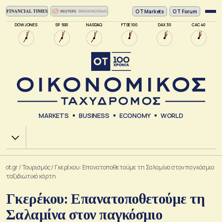
ΟΤ Markets
OT Forum
DOW JONES
SP 500
NASDAQ
FTSE 100
DAX 30
CAC 40
MARKETS
BUSINESS
ECONOMY
WORLD
Χ.Α.
ot.gr
/
Τουρισμός
/
Γκερέκου: Επανατοποθετούμε τη Σαλαμίνα στον παγκόσμιο
ταξιδιωτικό χάρτη
Γκερέκου: Επανατοποθετούμε τη
Σαλαμίνα στον παγκόσμιο