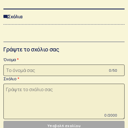
Σχόλια
Γράψτε το σχόλιο σας
Όνομα
0 /50
Σχόλιο
0 /2000
Υποβολή σχολίου