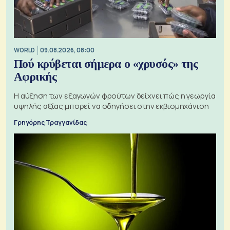
WORLD
09.08.2026, 08:00
Πού κρύβεται σήμερα ο «χρυσός» της
Αφρικής
Η αύξηση των εξαγωγών φρούτων δείχνει πώς η γεωργία
υψηλής αξίας μπορεί να οδηγήσει στην εκβιομηχάνιση
Γρηγόρης Τραγγανίδας