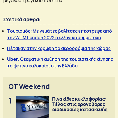
μεγάλου τραγικού ποιητή».
Σχετικά άρθρα:
Τουρισμός: Με γεμάτες βαλίτσες επέστρεψε από
την WTM London 2022 η ελληνική συμμετοχή
Πέταξαν στην κορυφή τα αεροδρόμια της χώρας
Uber: Θεαματική αύξηση της τουριστικής κίνησης
το φετινό καλοκαίρι στην Ελλάδα
OT Weekend
1
Πινακίδες κυκλοφορίας:
Τέλος στις χρονοβόρες
διαδικασίες κατασκευής