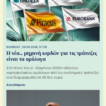
BUSINESS
06.08.2026, 07:00
Η νέα... μηχανή κερδών για τις τράπεζες
είναι τα ομόλογα
Στο τέλος του α΄ εξαμήνου 2026 η αξία του
χαρτοφυλακίου ομολόγων από τις συστημικές τράπεζες
είχε διαμορφωθεί σε 95 δισ. ευρώ
Αγης Μάρκου