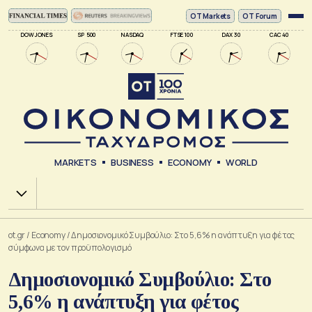
ΟΤ Markets
OT Forum
DOW JONES
SP 500
NASDAQ
FTSE 100
DAX 30
CAC 40
MARKETS
BUSINESS
ECONOMY
WORLD
Χ.Α.
ot.gr
/
Economy
/
Δημοσιονομικό Συμβούλιο: Στο 5,6% η ανάπτυξη για φέτος
σύμφωνα με τον προϋπολογισμό
Δημοσιονομικό Συμβούλιο: Στο
5,6% η ανάπτυξη για φέτος