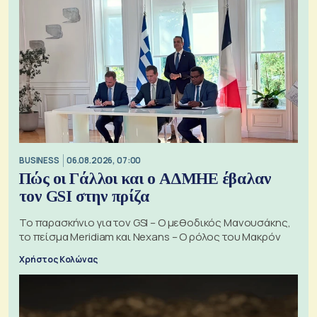
BUSINESS
06.08.2026, 07:00
Πώς οι Γάλλοι και ο ΑΔΜΗΕ έβαλαν
τον GSI στην πρίζα
Το παρασκήνιο για τον GSI – Ο μεθοδικός Μανουσάκης,
το πείσμα Meridiam και Nexans – Ο ρόλος του Μακρόν
Χρήστος Κολώνας