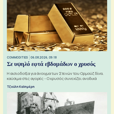
COMMODITIES
06.08.2026, 09:18
Σε υψηλό εφτά εβδομάδων ο χρυσός
Η αισιοδοξία για άνοιγμα των Στενών του Ορμούζ δίνει
καύσιμα στις αγορές - Ο χρυσός συνεχίζει ανοδικά
Τζούλη Καλημέρη