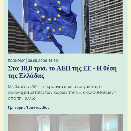
ECONOMY
06.08.2026, 16:30
Στα 18,8 τρισ. το ΑΕΠ της ΕΕ - Η θέση
της Ελλάδας
Με βάση το ΑΕΠ, η Γερμανία είχε τη μεγαλύτερη
οικονομία μεταξύ των χωρών της ΕΕ, ακολουθούμενη
από τη Γαλλία
Γρηγόρης Τραγγανίδας