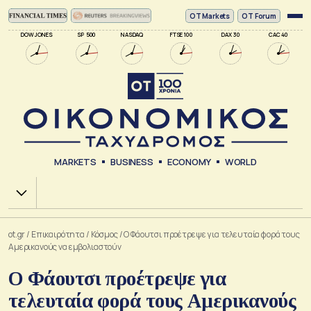
ΟΤ Markets
OT Forum
DOW JONES
SP 500
NASDAQ
FTSE 100
DAX 30
CAC 40
MARKETS
BUSINESS
ECONOMY
WORLD
Χ.Α.
ot.gr
/
Επικαιρότητα
/
Κόσμος
/
Ο Φάουτσι προέτρεψε για τελευταία φορά τους
Αμερικανούς να εμβολιαστούν
Ο Φάουτσι προέτρεψε για
τελευταία φορά τους Αμερικανούς