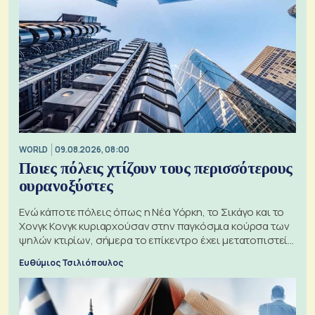
WORLD
09.08.2026, 08:00
Ποιες πόλεις χτίζουν τους περισσότερους
ουρανοξύστες
Ενώ κάποτε πόλεις όπως η Νέα Υόρκη, το Σικάγο και το
Χονγκ Κονγκ κυριαρχούσαν στην παγκόσμια κούρσα των
ψηλών κτιρίων, σήμερα το επίκεντρο έχει μετατοπιστεί
προς την Ασία
Ευθύμιος Τσιλιόπουλος