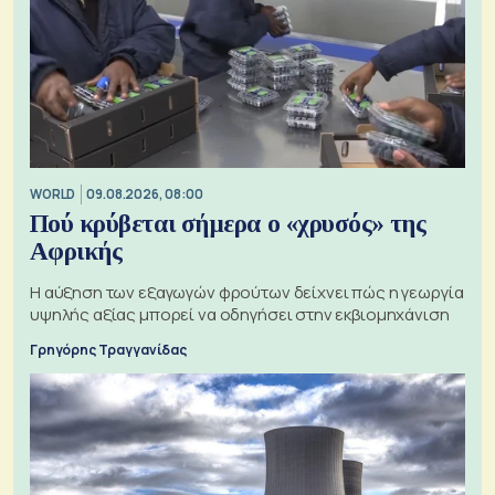
WORLD
09.08.2026, 08:00
Πού κρύβεται σήμερα ο «χρυσός» της
Αφρικής
Η αύξηση των εξαγωγών φρούτων δείχνει πώς η γεωργία
υψηλής αξίας μπορεί να οδηγήσει στην εκβιομηχάνιση
Γρηγόρης Τραγγανίδας