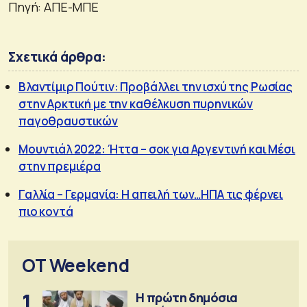
Πηγή: ΑΠΕ-ΜΠΕ
Σχετικά άρθρα:
Βλαντίμιρ Πούτιν: Προβάλλει την ισχύ της Ρωσίας
στην Αρκτική με την καθέλκυση πυρηνικών
παγοθραυστικών
Μουντιάλ 2022: Ήττα – σοκ για Αργεντινή και Μέσι
στην πρεμιέρα
Γαλλία – Γερμανία: Η απειλή των…ΗΠΑ τις φέρνει
πιο κοντά
OT Weekend
1
Η πρώτη δημόσια