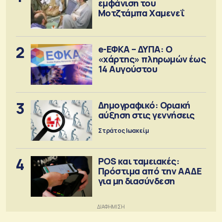
εμφάνιση του
Μοτζτάμπα Χαμενεΐ
2
e-ΕΦΚΑ – ΔΥΠΑ: Ο
«χάρτης» πληρωμών έως
14 Αυγούστου
3
Δημογραφικό: Οριακή
αύξηση στις γεννήσεις
Στράτος Ιωακείμ
4
POS και ταμειακές:
Πρόστιμα από την ΑΑΔΕ
για μη διασύνδεση