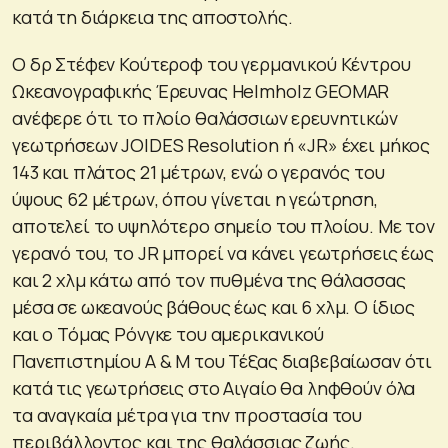
κατά τη διάρκεια της αποστολής.
Ο δρ Στέφεν Κούτεροφ του γερμανικού Κέντρου
Ωκεανογραφικής Έρευνας Helmholz GEOMAR
ανέφερε ότι το πλοίο θαλάσσιων ερευνητικών
γεωτρήσεων JOIDES Resolution ή «JR» έχει μήκος
143 και πλάτος 21 μέτρων, ενώ ο γερανός του
ύψους 62 μέτρων, όπου γίνεται η γεώτρηση,
αποτελεί το υψηλότερο σημείο του πλοίου. Με τον
γερανό του, το JR μπορεί να κάνει γεωτρήσεις έως
και 2 χλμ κάτω από τον πυθμένα της θάλασσας
μέσα σε ωκεανούς βάθους έως και 6 χλμ. Ο ίδιος
και ο Τόμας Ρόνγκε του αμερικανικού
Πανεπιστημίου Α & Μ του Τέξας διαβεβαίωσαν ότι
κατά τις γεωτρήσεις στο Αιγαίο θα ληφθούν όλα
τα αναγκαία μέτρα για την προστασία του
περιβάλλοντος και της θαλάσσιας ζωής.