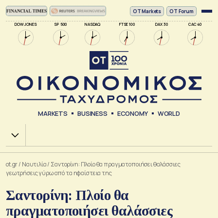
ΟΤ Markets
OT Forum
DOW JONES
SP 500
NASDAQ
FTSE 100
DAX 30
CAC 40
MARKETS
BUSINESS
ECONOMY
WORLD
Χ.Α.
ot.gr
/
Ναυτιλία
/
Σαντορίνη: Πλοίο θα πραγματοποιήσει θαλάσσιες
γεωτρήσεις γύρω από τα ηφαίστεια της
Σαντορίνη: Πλοίο θα
πραγματοποιήσει θαλάσσιες