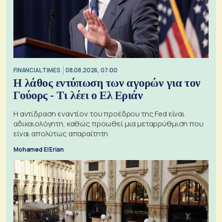
FINANCIAL TIMES
08.08.2026, 07:00
Η λάθος εντύπωση των αγορών για τον
Γούορς - Τι λέει ο Ελ Εριάν
Η αντίδραση εναντίον του προέδρου της Fed είναι
αδικαιολόγητη, καθώς προωθεί μια μεταρρύθμιση που
είναι απολύτως απαραίτητη
Mohamed El Erian