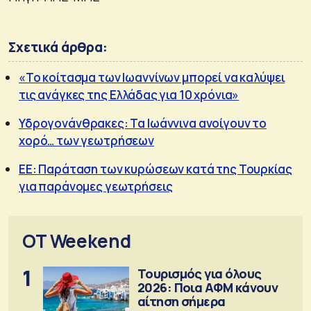
Σχετικά άρθρα:
«Το κοίτασμα των Ιωαννίνων μπορεί να καλύψει
τις ανάγκες της Ελλάδας για 10 χρόνια»
Υδρογονάνθρακες: Τα Ιωάννινα ανοίγουν το
χορό… των γεωτρήσεων
ΕΕ: Παράταση των κυρώσεων κατά της Τουρκίας
για παράνομες γεωτρήσεις
OT Weekend
1
Τουρισμός για όλους
2026: Ποια ΑΦΜ κάνουν
αίτηση σήμερα