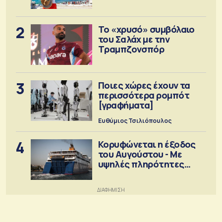
2
Το «χρυσό» συμβόλαιο
του Σαλάχ με την
Τραμπζονσπόρ
3
Ποιες χώρες έχουν τα
περισσότερα ρομπότ
[γραφήματα]
Ευθύμιος Τσιλιόπουλος
4
Κορυφώνεται η έξοδος
του Αυγούστου - Με
υψηλές πληρότητες
αναχωρούν τα πλοία