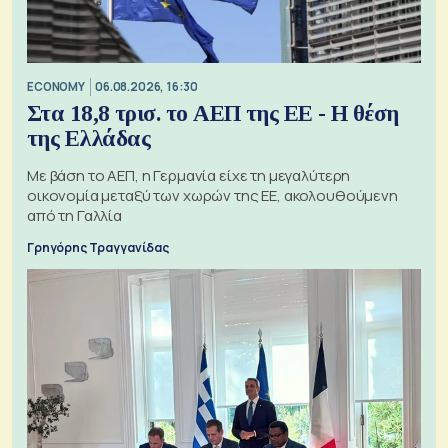
ECONOMY
06.08.2026, 16:30
Στα 18,8 τρισ. το ΑΕΠ της ΕΕ - Η θέση
της Ελλάδας
Με βάση το ΑΕΠ, η Γερμανία είχε τη μεγαλύτερη
οικονομία μεταξύ των χωρών της ΕΕ, ακολουθούμενη
από τη Γαλλία
Γρηγόρης Τραγγανίδας