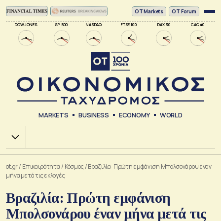
ΟΤ Markets
OT Forum
DOW JONES
SP 500
NASDAQ
FTSE 100
DAX 30
CAC 40
MARKETS
BUSINESS
ECONOMY
WORLD
Χ.Α.
ot.gr
/
Επικαιρότητα
/
Κόσμος
/
Βραζιλία: Πρώτη εμφάνιση Μπολσονάρου έναν
μήνα μετά τις εκλογές
Βραζιλία: Πρώτη εμφάνιση
Μπολσονάρου έναν μήνα μετά τις