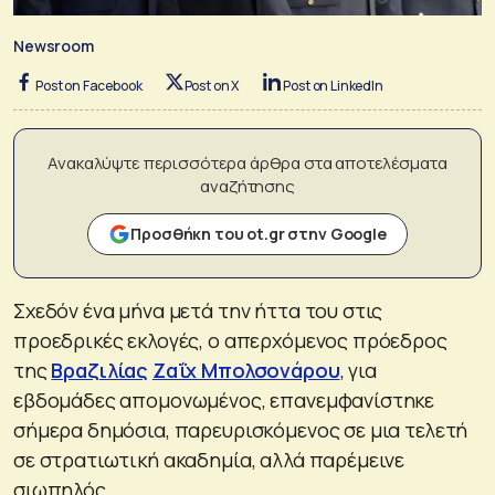
Newsroom
Post on Facebook
Post on X
Post on LinkedIn
Ανακαλύψτε περισσότερα άρθρα στα αποτελέσματα
αναζήτησης
Προσθήκη του ot.gr στην Google
Σχεδόν ένα μήνα μετά την ήττα του στις
προεδρικές εκλογές, ο απερχόμενος πρόεδρος
της
Βραζιλίας
Ζαΐχ Μπολσονάρου
, για
εβδομάδες απομονωμένος, επανεμφανίστηκε
σήμερα δημόσια, παρευρισκόμενος σε μια τελετή
σε στρατιωτική ακαδημία, αλλά παρέμεινε
σιωπηλός.