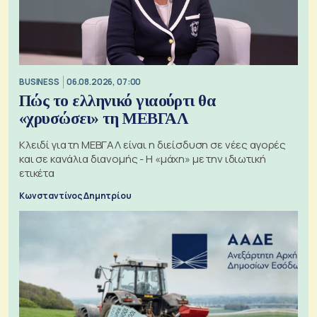
BUSINESS
06.08.2026, 07:00
Πώς το ελληνικό γιαούρτι θα
«χρυσώσει» τη ΜΕΒΓΑΛ
Κλειδί για τη ΜΕΒΓΑΛ είναι η διείσδυση σε νέες αγορές
και σε κανάλια διανομής - Η «μάχη» με την ιδιωτική
ετικέτα
Κωνσταντίνος Δημητρίου