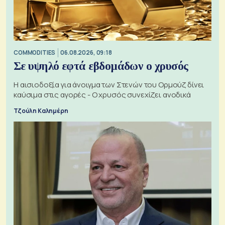
COMMODITIES
06.08.2026, 09:18
Σε υψηλό εφτά εβδομάδων ο χρυσός
Η αισιοδοξία για άνοιγμα των Στενών του Ορμούζ δίνει
καύσιμα στις αγορές - Ο χρυσός συνεχίζει ανοδικά
Τζούλη Καλημέρη