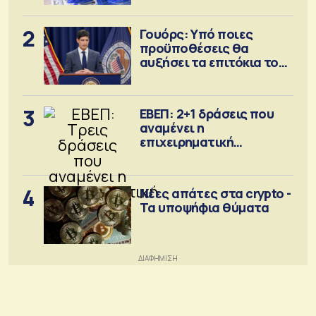
2
Γουόρς: Υπό ποιες
προϋποθέσεις θα
αυξήσει τα επιτόκια τον
Σεπτέμβριο
3
ΕΒΕΠ: 2+1 δράσεις που
αναμένει η
επιχειρηματική
κοινότητα
4
Νέες απάτες στα crypto -
Τα υποψήφια θύματα