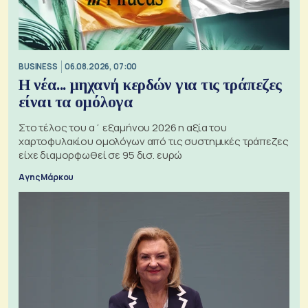
BUSINESS
06.08.2026, 07:00
Η νέα... μηχανή κερδών για τις τράπεζες
είναι τα ομόλογα
Στο τέλος του α΄ εξαμήνου 2026 η αξία του
χαρτοφυλακίου ομολόγων από τις συστημικές τράπεζες
είχε διαμορφωθεί σε 95 δισ. ευρώ
Αγης Μάρκου