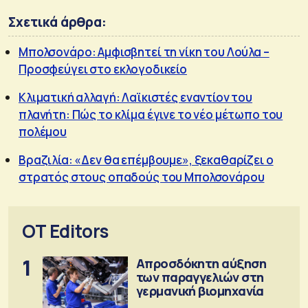
Σχετικά άρθρα:
Μπολσονάρο: Αμφισβητεί τη νίκη του Λούλα –
Προσφεύγει στο εκλογοδικείο
Κλιματική αλλαγή: Λαϊκιστές εναντίον του
πλανήτη: Πώς το κλίμα έγινε το νέο μέτωπο του
πολέμου
Βραζιλία: «Δεν θα επέμβουμε», ξεκαθαρίζει ο
στρατός στους οπαδούς του Μπολσονάρου
OT Editors
1
Απροσδόκητη αύξηση
των παραγγελιών στη
γερμανική βιομηχανία