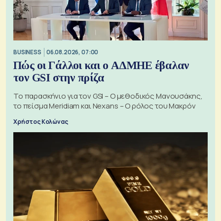
BUSINESS
06.08.2026, 07:00
Πώς οι Γάλλοι και ο ΑΔΜΗΕ έβαλαν
τον GSI στην πρίζα
Το παρασκήνιο για τον GSI – Ο μεθοδικός Μανουσάκης,
το πείσμα Meridiam και Nexans – Ο ρόλος του Μακρόν
Χρήστος Κολώνας