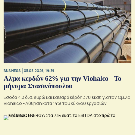
BUSINESS
05.08.2026, 19:39
Αλμα κερδών 62% για την Viohalco - Το
μήνυμα Στασινόπουλου
Εσοδα 4,3 δισ. ευρώ και καθαρά κέρδη 370 εκατ. για τον Ομιλο
Viohalco - Αύξηση κατά 14% του κύκλου εργασιών