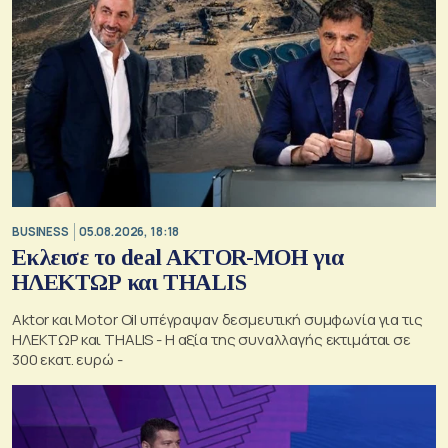
BUSINESS
05.08.2026, 18:18
Εκλεισε το deal AKTOR-ΜΟΗ για
ΗΛΕΚΤΩΡ και THALIS
Aktor και Motor Oil υπέγραψαν δεσμευτική συμφωνία για τις
ΗΛΕΚΤΩΡ και THALIS - Η αξία της συναλλαγής εκτιμάται σε
300 εκατ. ευρώ -