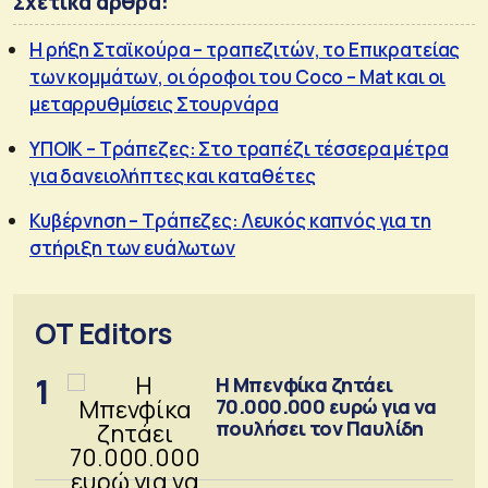
Σχετικά άρθρα:
Η ρήξη Σταϊκούρα – τραπεζιτών, το Επικρατείας
των κομμάτων, οι όροφοι του Coco – Mat και οι
μεταρρυθμίσεις Στουρνάρα
ΥΠΟΙΚ – Τράπεζες: Στο τραπέζι τέσσερα μέτρα
για δανειολήπτες και καταθέτες
Κυβέρνηση – Τράπεζες: Λευκός καπνός για τη
στήριξη των ευάλωτων
OT Editors
1
Η Μπενφίκα ζητάει
70.000.000 ευρώ για να
πουλήσει τον Παυλίδη