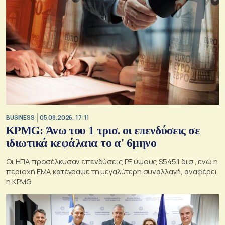
BUSINESS
05.08.2026, 17:11
KPMG: Άνω του 1 τρισ. oι επενδύσεις σε
ιδιωτικά κεφάλαια το α' 6μηνο
Οι ΗΠΑ προσέλκυσαν επενδύσεις PE ύψους $545,1 δισ., ενώ η
περιοχή EMA κατέγραψε τη μεγαλύτερη συναλλαγή, αναφέρει
η KPMG