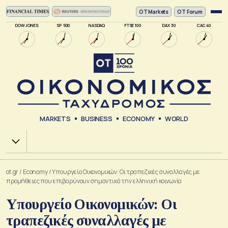
ΟΤ Markets
OT Forum
DOW JONES
SP 500
NASDAQ
FTSE 100
DAX 30
CAC 40
MARKETS
BUSINESS
ECONOMY
WORLD
Χ.Α.
ot.gr
/
Economy
/
Υπουργείο Οικονομικών: Οι τραπεζικές συναλλαγές με
προμήθειες που επιβαρύνουν σημαντικά την ελληνική κοινωνία
Υπουργείο Οικονομικών: Οι
τραπεζικές συναλλαγές με