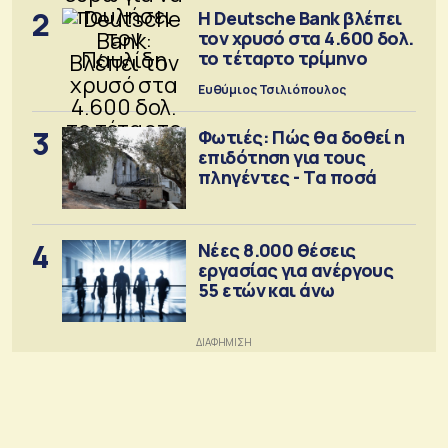
2
Η Deutsche Bank βλέπει
τον χρυσό στα 4.600 δολ.
το τέταρτο τρίμηνο
Ευθύμιος Τσιλιόπουλος
3
Φωτιές: Πώς θα δοθεί η
επιδότηση για τους
πληγέντες - Τα ποσά
4
Νέες 8.000 θέσεις
εργασίας για ανέργους
55 ετών και άνω