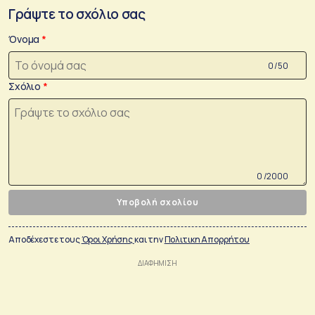
Γράψτε το σχόλιο σας
Όνομα
0 /50
Σχόλιο
0 /2000
Υποβολή σχολίου
Αποδέχεστε τους
Όροι Χρήσης
και την
Πολιτικη Απορρήτου