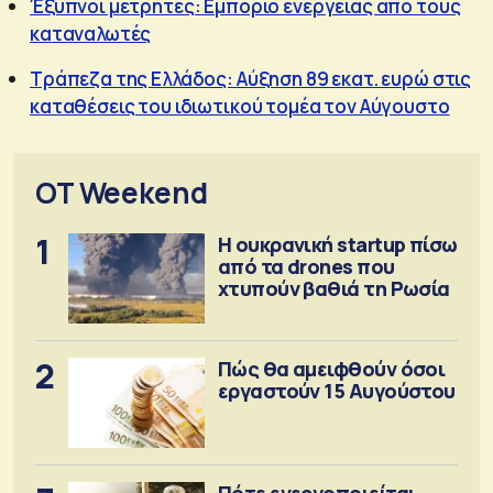
Έξυπνοι μετρητές: Εμπόριο ενέργειας από τους
καταναλωτές
Τράπεζα της Ελλάδος: Αύξηση 89 εκατ. ευρώ στις
καταθέσεις του ιδιωτικού τομέα τον Αύγουστο
OT Weekend
1
Η ουκρανική startup πίσω
από τα drones που
χτυπούν βαθιά τη Ρωσία
2
Πώς θα αμειφθούν όσοι
εργαστούν 15 Αυγούστου
Πότε ενεργοποιείται