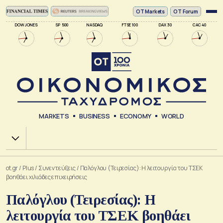
ΟΤ Markets
OT Forum
DOW JONES
SP 500
NASDAQ
FTSE 100
DAX 30
CAC 40
MARKETS
BUSINESS
ECONOMY
WORLD
Χ.Α.
ot.gr
/
Plus
/
Συνεντεύξεις
/
Παλόγλου (Τειρεσίας): Η λειτουργία του ΤΣΕΚ
βοηθάει χιλιάδες επιχειρήσεις
Παλόγλου (Τειρεσίας): Η
λειτουργία του ΤΣΕΚ βοηθάει