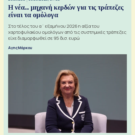
Η νέα... μηχανή κερδών για τις τράπεζες
είναι τα ομόλογα
Στο τέλος του α΄ εξαμήνου 2026 η αξία του
χαρτοφυλακίου ομολόγων από τις συστημικές τράπεζες
είχε διαμορφωθεί σε 95 δισ. ευρώ
Αγης Μάρκου