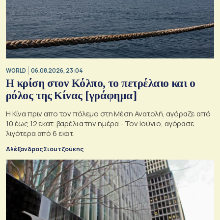
WORLD
06.08.2026, 23:04
Η κρίση στoν Κόλπο, το πετρέλαιο και ο
ρόλος της Κίνας [γράφημα]
Η Κίνα πριν απο τον πόλεμο στη Μέση Ανατολή, αγόραζε από
10 έως 12 εκατ. βαρέλια την ημέρα - Τον Ιούνιο, αγόρασε
λιγότερα από 6 εκατ.
Αλέξανδρος Σιουτζούκης