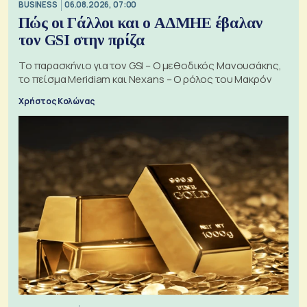
BUSINESS
06.08.2026, 07:00
Πώς οι Γάλλοι και ο ΑΔΜΗΕ έβαλαν
τον GSI στην πρίζα
Το παρασκήνιο για τον GSI – Ο μεθοδικός Μανουσάκης,
το πείσμα Meridiam και Nexans – Ο ρόλος του Μακρόν
Χρήστος Κολώνας