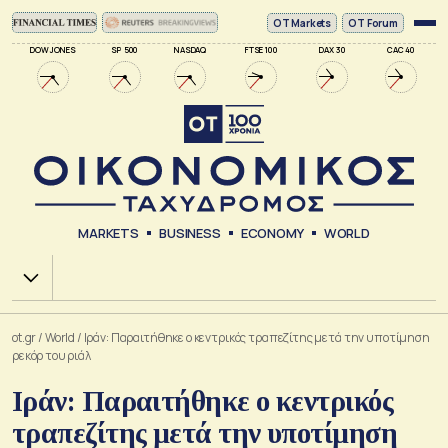
ΟΤ Markets
OT Forum
DOW JONES
SP 500
NASDAQ
FTSE 100
DAX 30
CAC 40
MARKETS
BUSINESS
ECONOMY
WORLD
Χ.Α.
ot.gr
/
World
/
Ιράν: Παραιτήθηκε ο κεντρικός τραπεζίτης μετά την υποτίμηση
ρεκόρ του ριάλ
Ιράν: Παραιτήθηκε ο κεντρικός
τραπεζίτης μετά την υποτίμηση