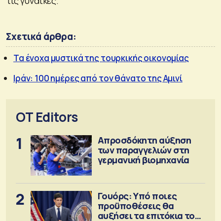
τις γυναίκες.
Σχετικά άρθρα:
Τα ένοχα μυστικά της τουρκικής οικονομίας
Ιράν: 100 ημέρες από τον θάνατο της Αμινί
OT Editors
1
Απροσδόκητη αύξηση
των παραγγελιών στη
γερμανική βιομηχανία
2
Γουόρς: Υπό ποιες
προϋποθέσεις θα
αυξήσει τα επιτόκια τον