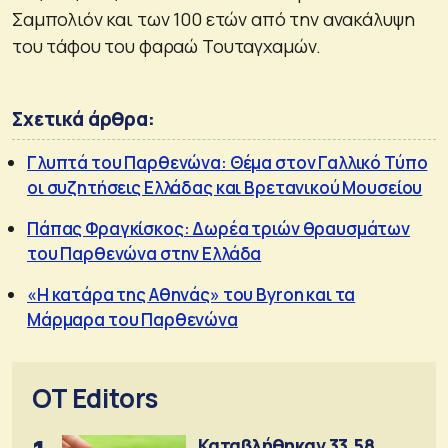
Σαμπολιόν και των 100 ετών από την ανακάλυψη
του τάφου του φαραώ Τουταγχαμών.
Σχετικά άρθρα:
Γλυπτά του Παρθενώνα: Θέμα στον Γαλλικό Τύπο
οι συζητήσεις Ελλάδας και Βρετανικού Μουσείου
Πάπας Φραγκίσκος: Δωρέα τριών θραυσμάτων
του Παρθενώνα στην Ελλάδα
«Η κατάρα της Αθηνάς» του Byron και τα
Μάρμαρα του Παρθενώνα
OT Editors
Καταβλήθηκαν 33,58