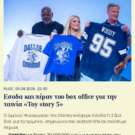
PLUS
05.08.2026, 22:30
Εσοδα και πέραν του box office για την
ταινία «Toy story 5»
Ο όμιλος Ψυχαγωγίας της Disney ανέφερε έσοδα 11,3 δισ.
δολ. για το τρίμηνο, σημειώνοντας αύξηση 6% σε σχέση με
πέρυσι