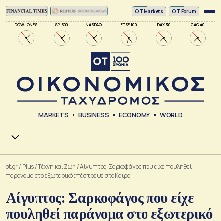
ΟΤ Markets
OT Forum
DOW JONES
SP 500
NASDAQ
FTSE 100
DAX 30
CAC 40
MARKETS
BUSINESS
ECONOMY
WORLD
Χ.Α.
ot.gr
/
Plus
/
Tέχνη και Ζωή
/
Αίγυπτος: Σαρκοφάγος που είχε πουληθεί
παράνομα στο εξωτερικό επέστρεψε στο Κάιρο
Αίγυπτος: Σαρκοφάγος που είχε
πουληθεί παράνομα στο εξωτερικό