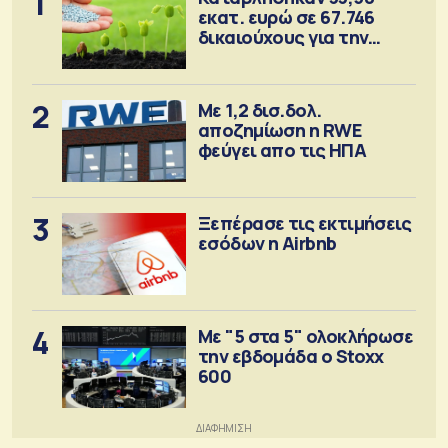
1
εκατ. ευρώ σε 67.746
δικαιούχους για την
αγορά λιπασμάτων
2
Με 1,2 δισ.δολ.
αποζημίωση η RWE
φεύγει απο τις ΗΠΑ
3
Ξεπέρασε τις εκτιμήσεις
εσόδων η Airbnb
4
Με "5 στα 5" ολοκλήρωσε
την εβδομάδα ο Stoxx
600