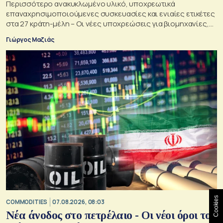
Περισσότερο ανακυκλωμένο υλικό, υποχρεωτικά
επαναχρησιμοποιούμενες συσκευασίες και ενιαίες ετικέτες
στα 27 κράτη-μέλη – Οι νέες υποχρεώσεις για βιομηχανίες,
σούπερ μάρκετ, εστιατόρια και καταναλωτές
Γιώργος Μαζιάς
Cookies
COMMODITIES
07.08.2026, 08:03
Νέα άνοδος στο πετρέλαιο - Οι νέοι όροι του