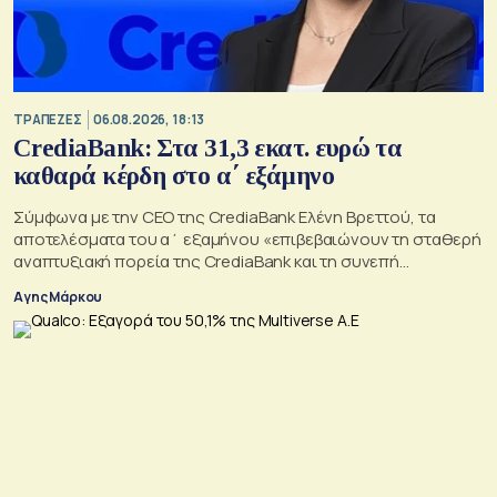
ΤΡΑΠΕΖΕΣ
06.08.2026, 18:13
CrediaBank: Στα 31,3 εκατ. ευρώ τα
καθαρά κέρδη στο α΄ εξάμηνο
Σύμφωνα με την CEO της CrediaBank Ελένη Βρεττού, τα
αποτελέσματα του α΄ εξαμήνου «επιβεβαιώνουν τη σταθερή
αναπτυξιακή πορεία της CrediaBank και τη συνεπή
υλοποίηση της στρατηγικής μας»
Αγης Μάρκου