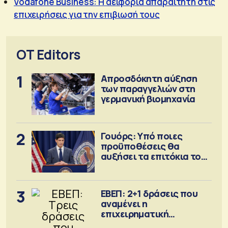
Vodafone Business: Η αειφορία απαραίτητη στις
επιχειρήσεις για την επιβιωσή τους
OT Editors
1
Απροσδόκητη αύξηση
των παραγγελιών στη
γερμανική βιομηχανία
2
Γουόρς: Υπό ποιες
προϋποθέσεις θα
αυξήσει τα επιτόκια τον
Σεπτέμβριο
3
ΕΒΕΠ: 2+1 δράσεις που
αναμένει η
επιχειρηματική
κοινότητα