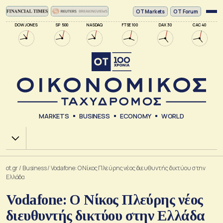
ΟΤ Markets
OT Forum
DOW JONES
SP 500
NASDAQ
FTSE 100
DAX 30
CAC 40
MARKETS
BUSINESS
ECONOMY
WORLD
Χ.Α.
ot.gr
/
Business
/
Vodafone: Ο Νίκος Πλεύρης νέος διευθυντής δικτύου στην
Ελλάδα
Vodafone: Ο Νίκος Πλεύρης νέος
διευθυντής δικτύου στην Ελλάδα