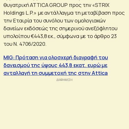
θυγατρική ATTICA GROUP προς την «STRIX
Holdings L.P.» με αντάλλαγμα τη μεταβίβαση προς
την Εταιρία του συνόλου των ομολογιακών
δανείων εκδόσεώς της σημερινού ανεξόφλητου
υπολοίπου €443,8 εκ., σύμφωνα με το άρθρο 23
του Ν. 4706/2020.
MIG: Πρόταση για ολοσχερή διαγραφή του
δανεισμού της ύψους 443,8 εκατ. ευρώ με
ανταλλαγή τη συμμετοχή της στην Attica