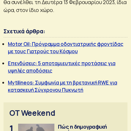
θα συνέλθει τη Δευτέρα 13 Φεβρουαρίου 2023, ίδια
ώρα, στον ίδιο χώρο.
Σχετικά άρθρα:
Motor Oil: Πρόγραμμα οδοντιατρικής φροντίδας
με τους Γιατρούς του Κόσμου
Επενδύσεις: 5 αποταμιευτικές προτάσεις για
υψηλές αποδόσεις
Mytilineos: Συμφωνία με τη βρετανική RWE για
κατασκευή Σύγχρονου Πυκνωτή
OT Weekend
1
Πώς η δημογραφική