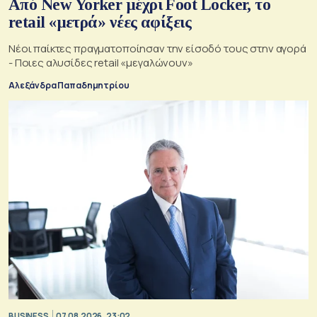
Από New Yorker μέχρι Foot Locker, το
retail «μετρά» νέες αφίξεις
Νέοι παίκτες πραγματοποίησαν την είσοδό τους στην αγορά
- Ποιες αλυσίδες retail «μεγαλώνουν»
Αλεξάνδρα Παπαδημητρίου
BUSINESS
07.08.2026, 23:02