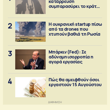
κατάρρευση
συμπαρασύρει το κράτος
πρόνοιας
2
Η ουκρανική startup πίσω
από τα drones που
χτυπούν βαθιά τη Ρωσία
3
Μπάρκιν (Fed): Σε
αδύναμη ισορροπία η
αγορά εργασίας
4
Πώς θα αμειφθούν όσοι
εργαστούν 15 Αυγούστου