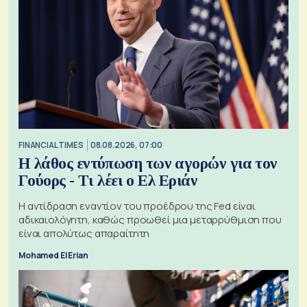
FINANCIAL TIMES
08.08.2026, 07:00
Η λάθος εντύπωση των αγορών για τον
Γούορς - Τι λέει ο Ελ Εριάν
Η αντίδραση εναντίον του προέδρου της Fed είναι
αδικαιολόγητη, καθώς προωθεί μια μεταρρύθμιση που
είναι απολύτως απαραίτητη
Mohamed El Erian