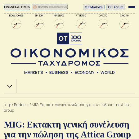
ΟΤ Markets
OT Forum
DOW JONES
SP 500
NASDAQ
FTSE 100
DAX 30
CAC 40
MARKETS
BUSINESS
ECONOMY
WORLD
Χ.Α.
ot.gr
/
Business
/
MIG: Εκτακτη γενική συνέλευση για την πώληση της Attica
Group
MIG: Εκτακτη γενική συνέλευση
για την πώληση της Attica Group