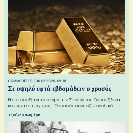
COMMODITIES
06.08.2026, 09:18
Σε υψηλό εφτά εβδομάδων ο χρυσός
Η αισιοδοξία για άνοιγμα των Στενών του Ορμούζ δίνει
καύσιμα στις αγορές - Ο χρυσός συνεχίζει ανοδικά
Τζούλη Καλημέρη