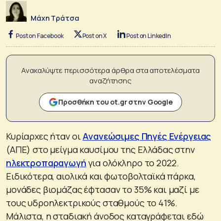
Μάχη Τράτσα
Post on Facebook
Post on X
Post on LinkedIn
Ανακαλύψτε περισσότερα άρθρα στα αποτελέσματα
αναζήτησης
Προσθήκη του ot.gr στην Google
Κυρίαρχες ήταν οι
Ανανεώσιμες Πηγές Ενέργειας
(ΑΠΕ) στο μείγμα καυσίμου της Ελλάδας στην
ηλεκτροπαραγωγή
για ολόκληρο το 2022.
Ειδικότερα, αιολικά και φωτοβολταϊκά πάρκα,
μονάδες βιομάζας έφτασαν το 35% και μαζί με
τους υδροηλεκτρικούς σταθμούς το 41%.
Μάλιστα, η σταδιακή άνοδος καταγράφεται εδώ