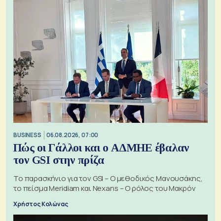
BUSINESS
06.08.2026, 07:00
Πώς οι Γάλλοι και ο ΑΔΜΗΕ έβαλαν
τον GSI στην πρίζα
Το παρασκήνιο για τον GSI – Ο μεθοδικός Μανουσάκης,
το πείσμα Meridiam και Nexans – Ο ρόλος του Μακρόν
Χρήστος Κολώνας