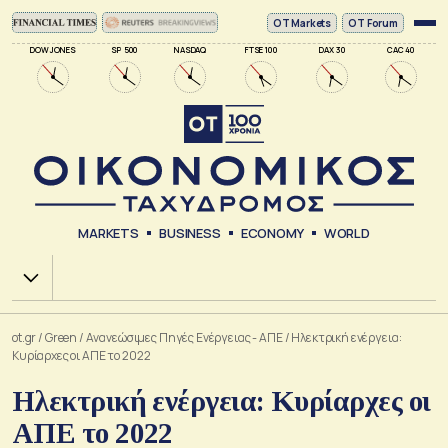
ΟΤ Markets
OT Forum
DOW JONES
SP 500
NASDAQ
FTSE 100
DAX 30
CAC 40
MARKETS
BUSINESS
ECONOMY
WORLD
Χ.Α.
ot.gr
/
Green
/
Ανανεώσιμες Πηγές Ενέργειας - ΑΠΕ
/
Ηλεκτρική ενέργεια:
Κυρίαρχες οι ΑΠΕ το 2022
Ηλεκτρική ενέργεια: Κυρίαρχες οι
ΑΠΕ το 2022