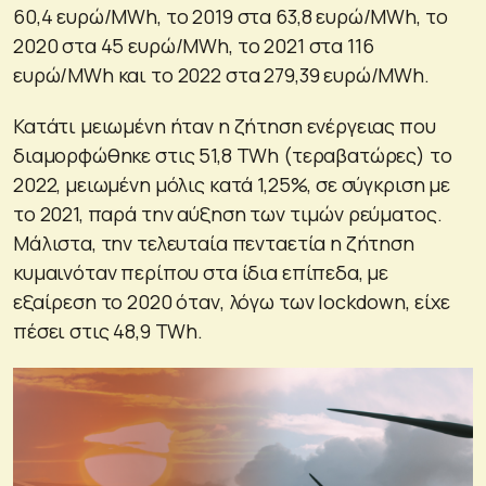
60,4 ευρώ/MWh, το 2019 στα 63,8 ευρώ/MWh, το
2020 στα 45 ευρώ/MWh, το 2021 στα 116
ευρώ/MWh και το 2022 στα 279,39 ευρώ/MWh.
Κατάτι μειωμένη ήταν η ζήτηση ενέργειας που
διαμορφώθηκε στις 51,8 ΤWh (τεραβατώρες) το
2022, μειωμένη μόλις κατά 1,25%, σε σύγκριση με
το 2021, παρά την αύξηση των τιμών ρεύματος.
Μάλιστα, την τελευταία πενταετία η ζήτηση
κυμαινόταν περίπου στα ίδια επίπεδα, με
εξαίρεση το 2020 όταν, λόγω των lockdown, είχε
πέσει στις 48,9 ΤWh.