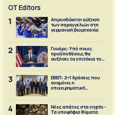
OT Editors
1
Απροσδόκητη αύξηση
των παραγγελιών στη
γερμανική βιομηχανία
2
Γουόρς: Υπό ποιες
προϋποθέσεις θα
αυξήσει τα επιτόκια τον
Σεπτέμβριο
3
ΕΒΕΠ: 2+1 δράσεις που
αναμένει η
επιχειρηματική
κοινότητα
4
Νέες απάτες στα crypto -
Τα υποψήφια θύματα