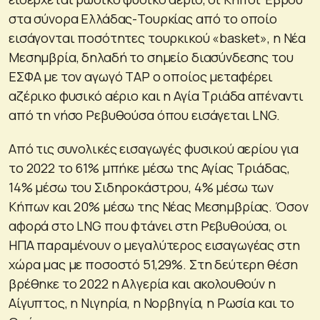
στα σύνορα Ελλάδας-Τουρκίας από το οποίο
εισάγονται ποσότητες τουρκικού «basket», η Νέα
Μεσημβρία, δηλαδή το σημείο διασύνδεσης του
ΕΣΦΑ με τον αγωγό TAP ο οποίος μεταφέρει
αζέρικο φυσικό αέριο και η Αγία Τριάδα απέναντι
από τη νήσο Ρεβυθούσα όπου εισάγεται LNG.
Από τις συνολικές εισαγωγές φυσικού αερίου για
το 2022 το 61% μπήκε μέσω της Αγίας Τριάδας,
14% μέσω του Σιδηροκάστρου, 4% μέσω των
Κήπων και 20% μέσω της Νέας Μεσημβρίας. Όσον
αφορά στο LNG που φτάνει στη Ρεβυθούσα, οι
ΗΠΑ παραμένουν ο μεγαλύτερος εισαγωγέας στη
χώρα μας με ποσοστό 51,29%. Στη δεύτερη θέση
βρέθηκε το 2022 η Αλγερία και ακολουθούν η
Αίγυπτος, η Νιγηρία, η Νορβηγία, η Ρωσία και το