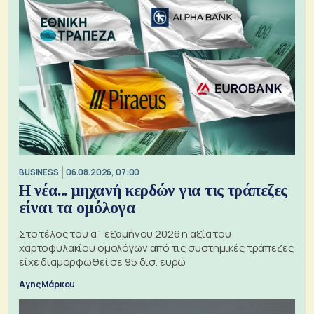
BUSINESS
06.08.2026, 07:00
Η νέα... μηχανή κερδών για τις τράπεζες
είναι τα ομόλογα
Στο τέλος του α΄ εξαμήνου 2026 η αξία του
χαρτοφυλακίου ομολόγων από τις συστημικές τράπεζες
είχε διαμορφωθεί σε 95 δισ. ευρώ
Αγης Μάρκου