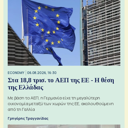
ECONOMY
06.08.2026, 16:30
Στα 18,8 τρισ. το ΑΕΠ της ΕΕ - Η θέση
της Ελλάδας
Με βάση το ΑΕΠ, η Γερμανία είχε τη μεγαλύτερη
οικονομία μεταξύ των χωρών της ΕΕ, ακολουθούμενη
από τη Γαλλία
Γρηγόρης Τραγγανίδας