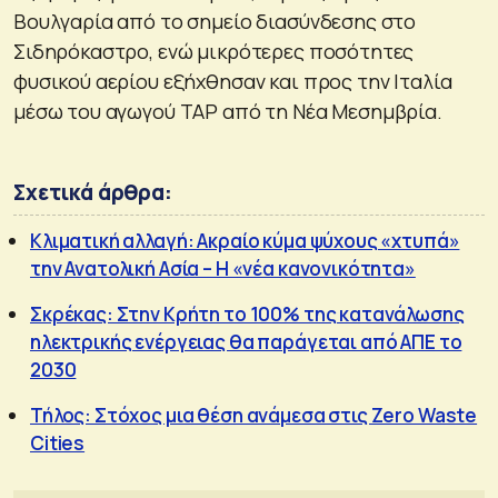
Βουλγαρία από το σημείο διασύνδεσης στο
Σιδηρόκαστρο, ενώ μικρότερες ποσότητες
φυσικού αερίου εξήχθησαν και προς την Ιταλία
μέσω του αγωγού TAP από τη Νέα Μεσημβρία.
Σχετικά άρθρα:
Κλιματική αλλαγή: Ακραίο κύμα ψύχους «χτυπά»
την Ανατολική Ασία – Η «νέα κανονικότητα»
Σκρέκας: Στην Κρήτη το 100% της κατανάλωσης
ηλεκτρικής ενέργειας θα παράγεται από ΑΠΕ το
2030
Τήλος: Στόχος μια θέση ανάμεσα στις Zero Waste
Cities