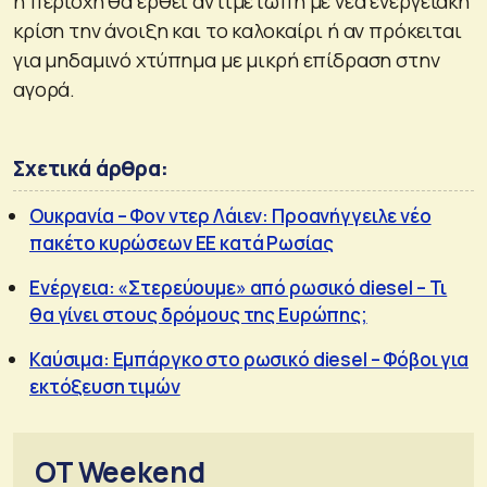
η περιοχή θα έρθει αντιμέτωπη με νέα ενεργειακή
κρίση την άνοιξη και το καλοκαίρι ή αν πρόκειται
για μηδαμινό χτύπημα με μικρή επίδραση στην
αγορά.
Σχετικά άρθρα:
Ουκρανία – Φον ντερ Λάιεν: Προανήγγειλε νέο
πακέτο κυρώσεων ΕΕ κατά Ρωσίας
Ενέργεια: «Στερεύουμε» από ρωσικό diesel – Τι
θα γίνει στους δρόμους της Ευρώπης;
Καύσιμα: Εμπάργκο στο ρωσικό diesel – Φόβοι για
εκτόξευση τιμών
OT Weekend