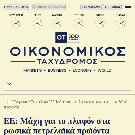
ΟΤ Markets
OT Forum
DOW JONES
SP 500
NASDAQ
FTSE 100
DAX 30
CAC 40
MARKETS
BUSINESS
ECONOMY
WORLD
Χ.Α.
ot.gr
/
Ενέργεια
/
Πετρέλαιο
/
ΕΕ: Μάχη για το πλαφόν στα ρωσικά πετρελαϊκά
προϊόντα
ΕΕ: Μάχη για το πλαφόν στα
ρωσικά πετρελαϊκά προϊόντα