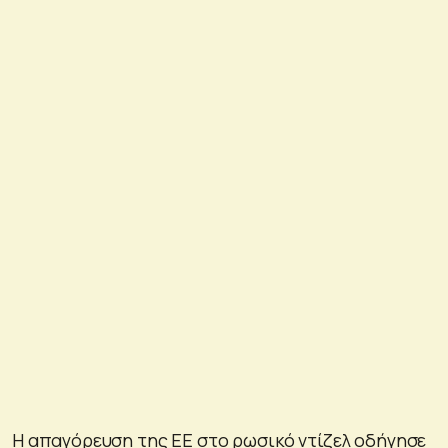
Η απαγόρευση της ΕΕ στο ρωσικό ντίζελ οδήγησε