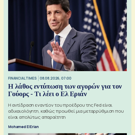
FINANCIAL TIMES
08.08.2026, 07:00
Η λάθος εντύπωση των αγορών για τον
Γούορς - Τι λέει ο Ελ Εριάν
Η αντίδραση εναντίον του προέδρου της Fed είναι
αδικαιολόγητη, καθώς προωθεί μια μεταρρύθμιση που
είναι απολύτως απαραίτητη
Mohamed El Erian