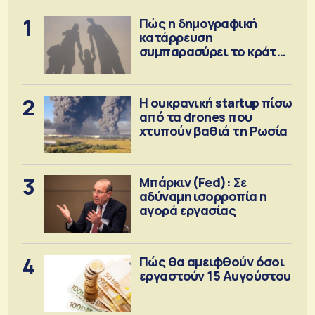
1
Πώς η δημογραφική
κατάρρευση
συμπαρασύρει το κράτος
πρόνοιας
2
Η ουκρανική startup πίσω
από τα drones που
χτυπούν βαθιά τη Ρωσία
3
Μπάρκιν (Fed): Σε
αδύναμη ισορροπία η
αγορά εργασίας
4
Πώς θα αμειφθούν όσοι
εργαστούν 15 Αυγούστου