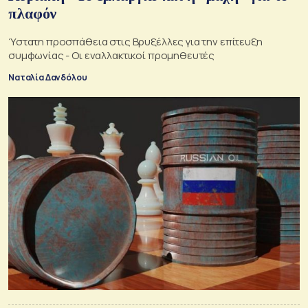
πλαφόν
Ύστατη προσπάθεια στις Βρυξέλλες για την επίτευξη
συμφωνίας - Οι εναλλακτικοί προμηθευτές
Ναταλία Δανδόλου