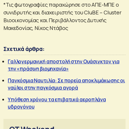
*Τις φωτογραφίες παραχώρησε στο ΑΠΕ-ΜΠΕ ο
συνιδρυτής και διαχειριστής του CluBE – Cluster
Βιοοικονομίας και Περιβάλλοντος Δυτικής
Μακεδονίας, Νίκος Ντάβος
Σχετικά άρθρα:
Γαλλογερμανική αποστολή στην Ουάσιγκτον για
την «πράσινη βιομηχανία»
Παγκόσμια Ναυτιλία: Σε πορεία αποκλιμάκωσης οι
ναύλοι στην παγκόσμια αγορά
Υπόθεση χρόνου τα επιβατικά αεροπλάνα
υδρογόνου