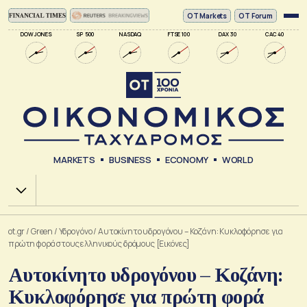
ΟΤ Markets
OT Forum
DOW JONES
SP 500
NASDAQ
FTSE 100
DAX 30
CAC 40
MARKETS
BUSINESS
ECONOMY
WORLD
Χ.Α.
ot.gr
/
Green
/
Υδρογόνο
/
Αυτοκίνητο υδρογόνου – Κοζάνη: Κυκλοφόρησε για
πρώτη φορά στους ελληνικούς δρόμους [Εικόνες]
Αυτοκίνητο υδρογόνου – Κοζάνη:
Κυκλοφόρησε για πρώτη φορά