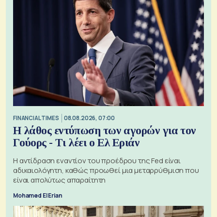
FINANCIAL TIMES
08.08.2026, 07:00
Η λάθος εντύπωση των αγορών για τον
Γούορς - Τι λέει ο Ελ Εριάν
Η αντίδραση εναντίον του προέδρου της Fed είναι
αδικαιολόγητη, καθώς προωθεί μια μεταρρύθμιση που
είναι απολύτως απαραίτητη
Mohamed El Erian