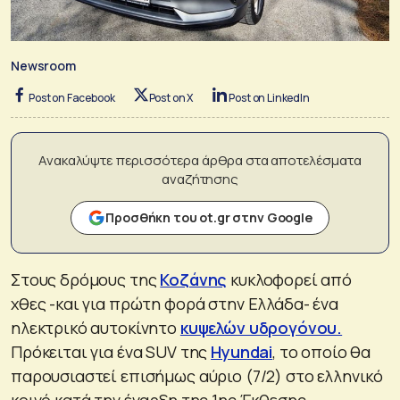
Newsroom
Post on Facebook
Post on X
Post on LinkedIn
Ανακαλύψτε περισσότερα άρθρα στα αποτελέσματα
αναζήτησης
Προσθήκη του ot.gr στην Google
Στους δρόμους της
Κοζάνης
κυκλοφορεί από
χθες -και για πρώτη φορά στην Ελλάδα- ένα
ηλεκτρικό αυτοκίνητο
κυψελών υδρογόνου.
Πρόκειται για ένα SUV της
Hyundai
, το οποίο θα
παρουσιαστεί επισήμως αύριο (7/2) στο ελληνικό
κοινό κατά την έναρξη της 1ης Έκθεσης –