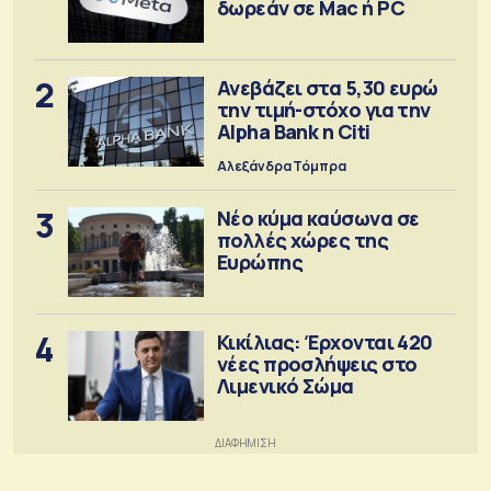
δωρεάν σε Mac ή PC
2
Ανεβάζει στα 5,30 ευρώ
την τιμή-στόχο για την
Alpha Bank η Citi
Αλεξάνδρα Τόμπρα
3
Νέο κύμα καύσωνα σε
πολλές χώρες της
Ευρώπης
4
Κικίλιας: Έρχονται 420
νέες προσλήψεις στο
Λιμενικό Σώμα