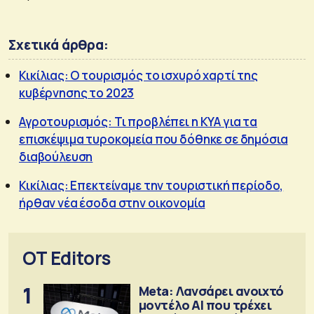
Σχετικά άρθρα:
Κικίλιας: Ο τουρισμός το ισχυρό χαρτί της
κυβέρνησης το 2023
Αγροτουρισμός: Τι προβλέπει η ΚΥΑ για τα
επισκέψιμα τυροκομεία που δόθηκε σε δημόσια
διαβούλευση
Κικίλιας: Επεκτείναμε την τουριστική περίοδο,
ήρθαν νέα έσοδα στην οικονομία
OT Editors
1
Meta: Λανσάρει ανοιχτό
μοντέλο ΑΙ που τρέχει