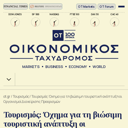
ΟΤ Markets
OT Forum
DOW JONES
SP 500
NASDAQ
FTSE 100
DAX 30
CAC 40
MARKETS
BUSINESS
ECONOMY
WORLD
Χ.Α.
ot.gr
/
Τουρισμός
/
Τουρισμός: Όχημα για τη βιώσιμη τουριστική ανάπτυξη οι
Οργανισμοί Διαχείρισης Προορισμών
Τουρισμός: Όχημα για τη βιώσιμη
τουριστική ανάπτυξη οι