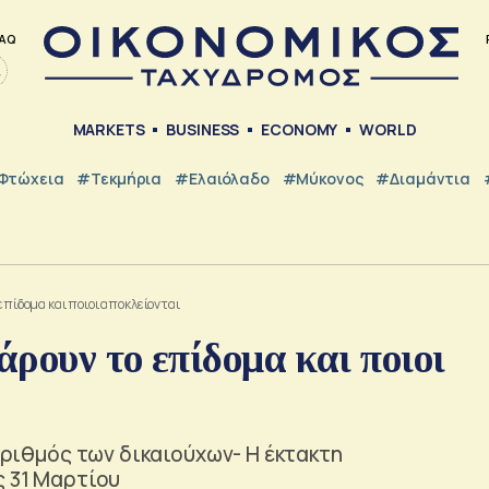
AQ
MARKETS
BUSINESS
ECONOMY
WORLD
Φτώχεια
#Τεκμήρια
#Ελαιόλαδο
#Μύκονος
#Διαμάντια
επίδομα και ποιοι αποκλείονται
άρουν το επίδομα και ποιοι
 αριθμός των δικαιούχων- Η έκτακτη
ς 31 Μαρτίου