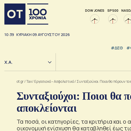
DOW JONES
SP 500
NASD
10:39
ΚΥΡΙΑΚΗ
09
ΑΥΓΟΥΣΤΟΥ
2026
#ΔΕΘ
#
Χ.Α.
ot.gr
/
Tax
/
Εργασιακά – Ασφαλιστικά
/
Συνταξιούχοι: Ποιοι θα πάρουν το 
Συνταξιούχοι: Ποιοι θα π
αποκλείονται
Τα ποσά, οι κατηγορίες, τα κριτήρια και ο
οικονομική ενίσχυση θα καταβληθεί έως τι