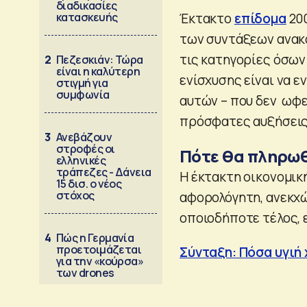
διαδικασίες
κατασκευής
Έκτακτο
επίδομα
200
των συντάξεων ανακο
τις κατηγορίες όσων
2
Πεζεσκιάν: Τώρα
είναι η καλύτερη
ενίσχυσης είναι να ε
στιγμή για
συμφωνία
αυτών – που δεν ωφε
πρόσφατες αυξήσεις
3
Ανεβάζουν
στροφές οι
Πότε θα πληρω
ελληνικές
τράπεζες - Δάνεια
Η έκτακτη οικονομική
15 δισ. ο νέος
στόχος
αφορολόγητη, ανεκχώ
οποιοδήποτε τέλος, 
4
Πώς η Γερμανία
προετοιμάζεται
Σύνταξη: Πόσα υγιή 
για την «κούρσα»
των drones