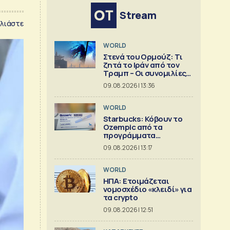
Stream
λιάστε
WORLD
Στενά του Ορμούζ: Τι
ζητά το Ιράν από τον
Τραμπ – Οι συνομιλίες
με το Ομάν
09.08.2026 | 13:36
WORLD
Starbucks: Κόβουν το
Ozempic από τα
προγράμματα
ασφάλισης
09.08.2026 | 13:17
WORLD
ΗΠΑ: Ετοιμάζεται
νομοσχέδιο «κλειδί» για
τα crypto
09.08.2026 | 12:51