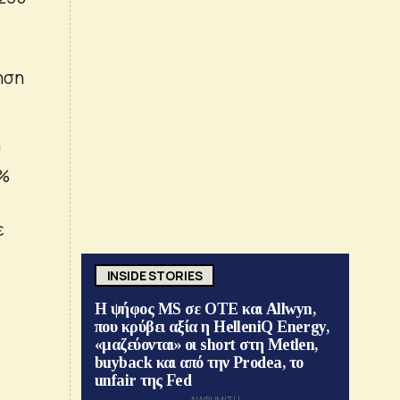
ηση
υ
5%
ε
INSIDE STORIES
Η ψήφος MS σε ΟΤΕ και Allwyn,
που κρύβει αξία η HelleniQ Energy,
«μαζεύονται» οι short στη Metlen,
buyback και από την Prodea, το
unfair της Fed