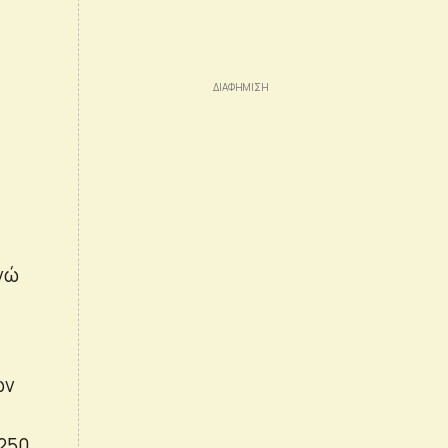
ενώ
ων
250