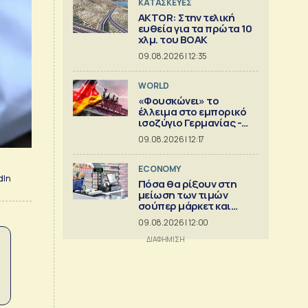
ΚΑΤΑΣΚΕΥΕΣ
AKTOR: Στην τελική
ευθεία για τα πρώτα 10
χλμ. του ΒΟΑΚ
09.08.2026 | 12:35
WORLD
«Φουσκώνει» το
έλλειμα στο εμπορικό
ισοζύγιο Γερμανίας -
Κίνας
09.08.2026 | 12:17
ECONOMY
dIn
Πόσα θα ρίξουν στη
μείωση των τιμών
σούπερ μάρκετ και
βιομηχανία
09.08.2026 | 12:00