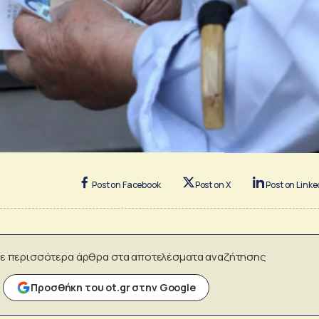
Post on Facebook
Post on X
Post on Linke
ε περισσότερα άρθρα στα αποτελέσματα αναζήτησης
Προσθήκη του ot.gr στην Google