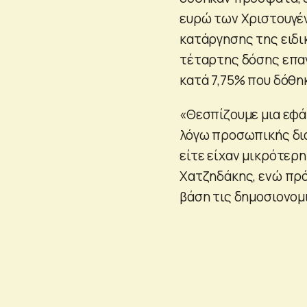
ευρώ των Χριστουγέν
κατάργησης της ειδι
τέταρτης δόσης επαν
κατά 7,75% που δόθη
«Θεσπίζουμε μια εφά
λόγω προσωπικής δια
είτε είχαν μικρότερη
Χατζηδάκης, ενώ πρ
βάση τις δημοσιονομ