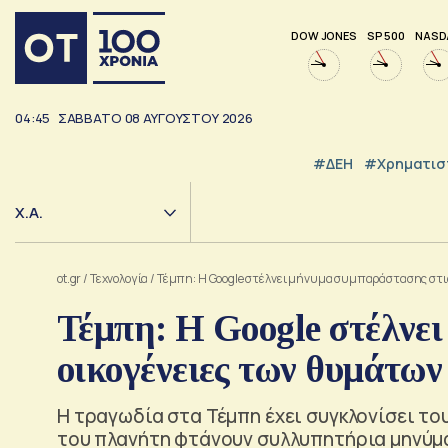
DOW JONES
SP 500
NASD
04:45
ΣΑΒΒΑΤΟ
08
ΑΥΓΟΥΣΤΟΥ
2026
#ΔΕΗ
#Χρηματισ
Χ.Α.
ot.gr
/
Τεχνολογία
/
Τέμπη: Η Google στέλνει μήνυμα συμπαράστασης στι
Τέμπη: Η Google στέλνε
οικογένειες των θυμάτων
Η τραγωδία στα Τέμπη έχει συγκλονίσει το
του πλανήτη φτάνουν συλλυπητήρια μηνύμ