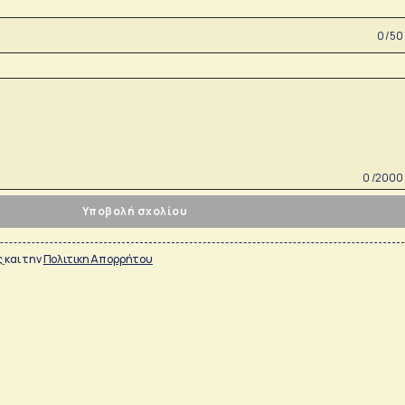
0 /50
0 /2000
Υποβολή σχολίου
ς
και την
Πολιτικη Απορρήτου