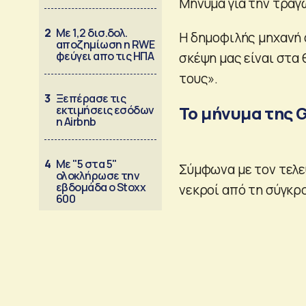
Μήνυμα για την τραγ
2
Με 1,2 δισ.δολ.
Η δημοφιλής μηχανή 
αποζημίωση η RWE
φεύγει απο τις ΗΠΑ
σκέψη μας είναι στα 
τους».
3
Ξεπέρασε τις
Το μήνυμα της G
εκτιμήσεις εσόδων
η Airbnb
4
Με "5 στα 5"
Σύμφωνα με τον τελε
ολοκλήρωσε την
εβδομάδα ο Stoxx
νεκροί από τη σύγκρ
600