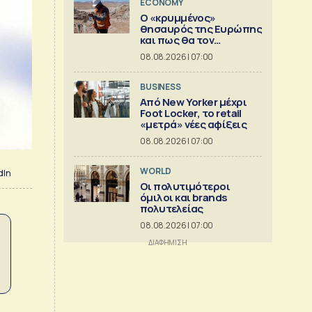
ECONOMY
Ο «κρυμμένος»
θησαυρός της Ευρώπης
και πως θα τον
αξιοποιήσει [γράφημα]
08.08.2026 | 07:00
BUSINESS
Από New Yorker μέχρι
Foot Locker, το retail
«μετρά» νέες αφίξεις
08.08.2026 | 07:00
WORLD
dIn
Οι πολυτιμότεροι
όμιλοι και brands
πολυτελείας
08.08.2026 | 07:00