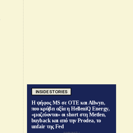
–
INSIDE STORIES
Η ψήφος MS σε ΟΤΕ και Allwyn,
που κρύβει αξία η HelleniQ Energy,
«μαζεύονται» οι short στη Metlen,
buyback και από την Prodea, το
unfair της Fed