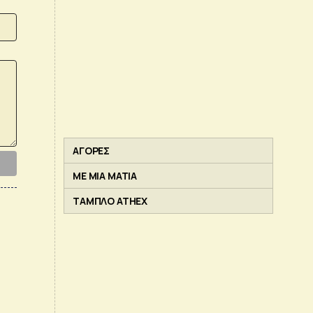
ΑΓΟΡΕΣ
ΜΕ ΜΙΑ ΜΑΤΙΑ
ΤΑΜΠΛΟ ATHEX