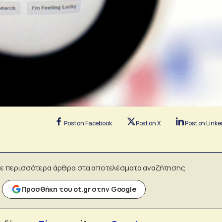
Post on Facebook
Post on X
Post on Linke
ε περισσότερα άρθρα στα αποτελέσματα αναζήτησης
Προσθήκη του ot.gr στην Google