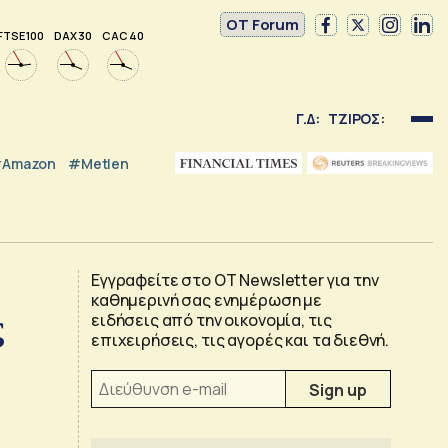
OT Forum
FTSE 100
DAX 30
CAC 40
Γ.Δ:
ΤΖΙΡΟΣ:
Amazon
#Metlen
Εγγραφείτε στο OT Newsletter για την
καθημερινή σας ενημέρωση με
ς
ειδήσεις από την οικονομία, τις
επιχειρήσεις, τις αγορές και τα διεθνή.