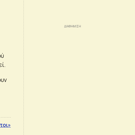
ού
ί.
ουν
στοι»