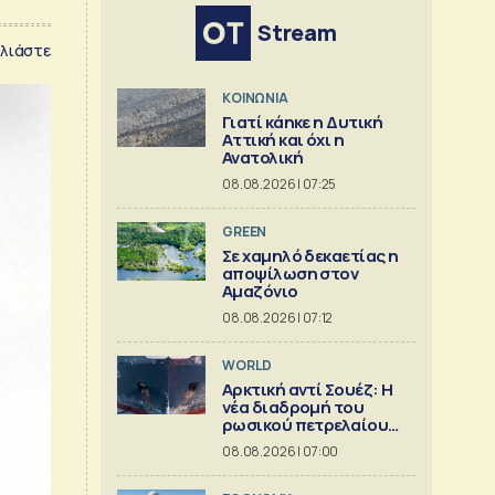
Stream
λιάστε
ΚΟΙΝΩΝΙΑ
Γιατί κάηκε η Δυτική
Αττική και όχι η
Ανατολική
08.08.2026 | 07:25
GREEN
Σε χαμηλό δεκαετίας η
αποψίλωση στον
Αμαζόνιο
08.08.2026 | 07:12
WORLD
Αρκτική αντί Σουέζ: Η
νέα διαδρομή του
ρωσικού πετρελαίου
[Γράφημα]
08.08.2026 | 07:00