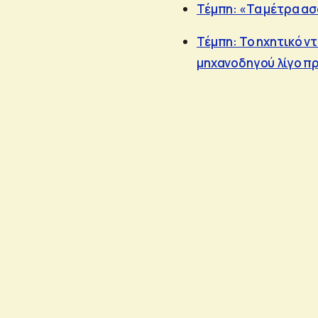
Τέμπη: «Τα μέτρα ασ
Τέμπη: Το ηχητικό ν
μηχανοδηγού λίγο πρ