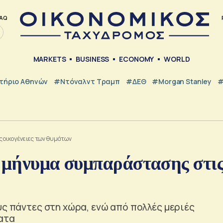
AQ
MARKETS
BUSINESS
ECONOMY
WORLD
τήριο Αθηνών
#Ντόναλντ Τραμπ
#ΔΕΘ
#Morgan Stanley
#
ς οικογένειες των θυμάτων
ι μήνυμα συμπαράστασης στι
υς πάντες στη χώρα, ενώ από πολλές μεριές
ατα