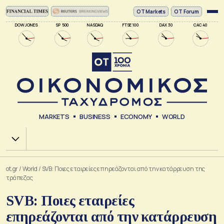
ΟΤ Markets
OT Forum
DOW JONES
SP 500
NASDAQ
FTSE 100
DAX 30
CAC 40
MARKETS
BUSINESS
ECONOMY
WORLD
Χ.Α.
ot.gr
/
World
/
SVB: Ποιες εταιρείες επηρεάζονται από την κατάρρευση της
τράπεζας
SVB: Ποιες εταιρείες
επηρεάζονται από την κατάρρευση