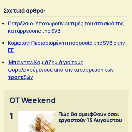
Σχετικά άρθρα:
Πετρέλαιο: Υποχωρούν οι τιμές του στη σκιά της
κατάρρευσης της SVB
Κομισιόν: Περιορισμένη η παρουσία της SVB στην
ΕΕ
Μπάιντεν: Καμιά ζημιά για τους
φορολογούμενους από την κατάρρευση των
τραπεζών
OT Weekend
1
Πώς θα αμειφθούν όσοι
εργαστούν 15 Αυγούστου