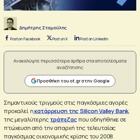
Δημήτρης Σταμούλης
Post on Facebook
Post on X
Post on LinkedIn
Ανακαλύψτε περισσότερα άρθρα στα αποτελέσματα
αναζήτησης
Προσθήκη του ot.gr στην Google
Σημαντικούς τριγμούς στις παγκόσμιες αγορές
προκαλεί η
κατάρρευση της Silicon Valley Bank
,
της μεγαλύτερης
τράπεζας
που οδηγήθηκε σε
πτώχευση από την απαρχή της τελευταίας
παγκόσμιας οικονομικής κρίσης του 2008.