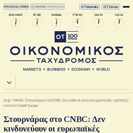
ΟΤ Markets
OT Forum
DOW JONES
SP 500
NASDAQ
FTSE 100
DAX 30
CAC 40
MARKETS
BUSINESS
ECONOMY
WORLD
Χ.Α.
ot.gr
/
World
/
Στουρνάρας στο CNBC: Δεν κινδυνεύουν οι ευρωπαϊκές τράπεζες
από την Credit Suisse
Στουρνάρας στο CNBC: Δεν
κινδυνεύουν οι ευρωπαϊκές