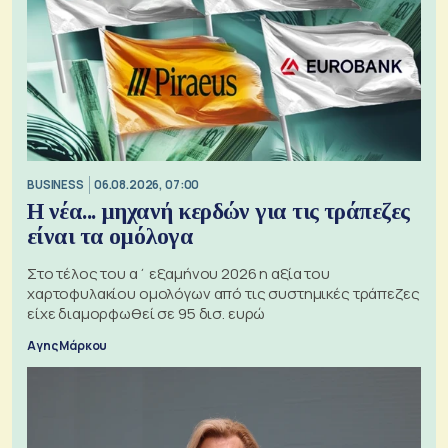
BUSINESS
06.08.2026, 07:00
Η νέα... μηχανή κερδών για τις τράπεζες
είναι τα ομόλογα
Στο τέλος του α΄ εξαμήνου 2026 η αξία του
χαρτοφυλακίου ομολόγων από τις συστημικές τράπεζες
είχε διαμορφωθεί σε 95 δισ. ευρώ
Αγης Μάρκου