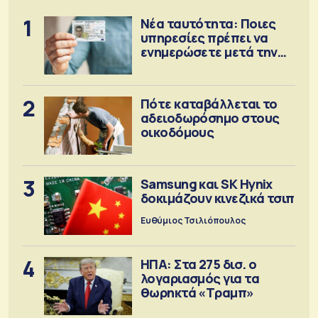
1
Νέα ταυτότητα: Ποιες
υπηρεσίες πρέπει να
ενημερώσετε μετά την
έκδοση
2
Πότε καταβάλλεται το
αδειοδωρόσημο στους
οικοδόμους
3
Samsung και SK Hynix
δοκιμάζουν κινεζικά τσιπ
Ευθύμιος Τσιλιόπουλος
4
ΗΠΑ: Στα 275 δισ. ο
λογαριασμός για τα
θωρηκτά «Τραμπ»