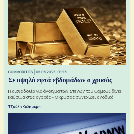
COMMODITIES
06.08.2026, 09:18
Σε υψηλό εφτά εβδομάδων ο χρυσός
Η αισιοδοξία για άνοιγμα των Στενών του Ορμούζ δίνει
καύσιμα στις αγορές - Ο χρυσός συνεχίζει ανοδικά
Τζούλη Καλημέρη