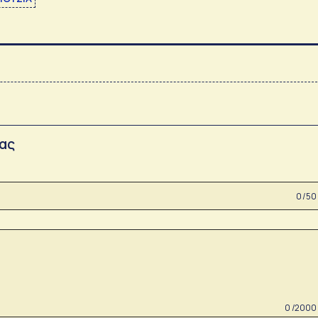
σας
0 /50
0 /2000