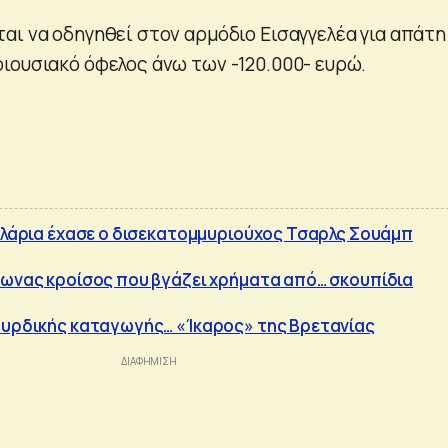
αι να οδηγηθεί στον αρμόδιο Εισαγγελέα για απάτη
ιουσιακό όφελος άνω των -120.000- ευρώ.
δολάρια έχασε ο δισεκατομμυριούχος Τσαρλς Σουάμπ
πωνας κροίσος που βγάζει χρήματα από… σκουπίδια
ουρδικής καταγωγής… «Ίκαρος» της Βρετανίας