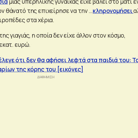
σία
μιας υπερήλικης γυναίκας είχε βάλει στο μάτι έ
ον θάνατό της επιχείρησε να την …
κληρονομήσει
α
ιροπέδες στα χέρια.
ης γιαγιάς, η οποία δεν είχε άλλον στον κόσμο,
 εκατ. ευρώ.
έλεγε ότι δεν θα αφήσει λεφτά στα παιδιά του: Τ
λαρίων της κόρης του [εικόνες]