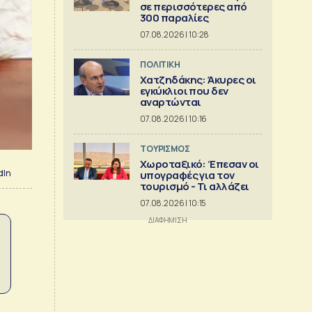
σε περισσότερες από
300 παραλίες
07.08.2026 | 10:28
ΠΟΛΙΤΙΚΗ
Χατζηδάκης: Άκυρες οι
εγκύκλιοι που δεν
αναρτώνται
07.08.2026 | 10:16
ΤΟΥΡΙΣΜΟΣ
Χωροταξικό: Έπεσαν οι
dIn
υπογραφές για τον
τουρισμό - Τι αλλάζει
07.08.2026 | 10:15