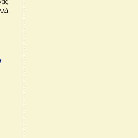
νας
λλά
ο