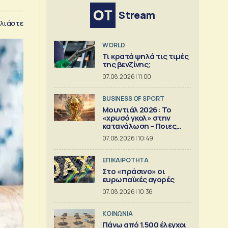
Stream
λιάστε
WORLD
Τι κρατά ψηλά τις τιμές
της βενζίνης;
07.08.2026 | 11:00
BUSINESS OF SPORT
Μουντιάλ 2026: Το
«χρυσό γκολ» στην
κατανάλωση – Ποιες
πόλεις και επιχειρήσεις
07.08.2026 | 10:49
κέρδισαν
ΕΠΙΚΑΙΡΟΤΗΤΑ
Στο «πράσινο» οι
ευρωπαϊκές αγορές
07.08.2026 | 10:36
ΚΟΙΝΩΝΙΑ
Πάνω από 1.500 έλεγχοι