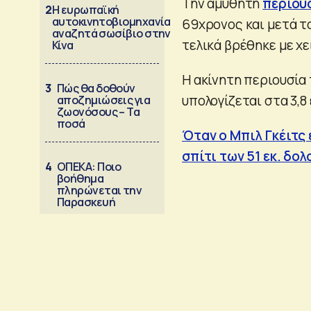
Την αμύθητη
περιου
2
Η ευρωπαϊκή
αυτοκινητοβιομηχανία
69χρονος και μετά τ
αναζητά σωσίβιο στην
τελικά βρέθηκε με χε
Κίνα
Η ακίνητη περιουσία τ
3
Πώς θα δοθούν
υπολογίζεται στα 3,8
αποζημιώσεις για
ζωονόσους – Τα
ποσά
Όταν ο Μπιλ Γκέιτς 
σπίτι των 51 εκ. δο
4
ΟΠΕΚΑ: Ποιο
βοήθημα
πληρώνεται την
Παρασκευή