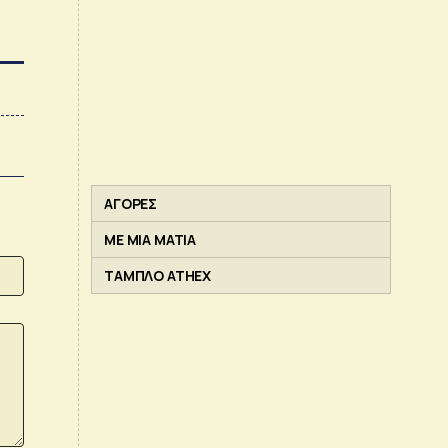
ΑΓΟΡΕΣ
ΜΕ ΜΙΑ ΜΑΤΙΑ
ΤΑΜΠΛΟ ATHEX