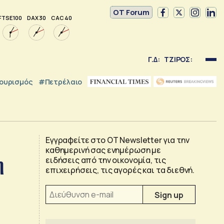
OT Forum
FTSE 100
DAX 30
CAC 40
Γ.Δ:
ΤΖΙΡΟΣ:
ουρισμός
#Πετρέλαιο
Εγγραφείτε στο OT Newsletter για την
καθημερινή σας ενημέρωση με
η
ειδήσεις από την οικονομία, τις
επιχειρήσεις, τις αγορές και τα διεθνή.