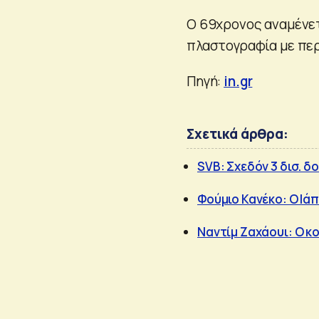
Ο 69χρονος αναμένετ
πλαστογραφία με περ
Πηγή:
in.gr
Σχετικά άρθρα:
SVB: Σχεδόν 3 δισ. 
Φούμιο Κανέκο: Ο Ιά
Ναντίμ Ζαχάουι: Ο κ