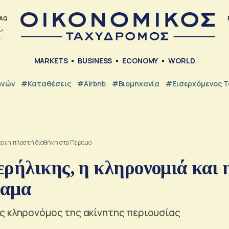
AQ
MARKETS
BUSINESS
ECONOMY
WORLD
ηνών
#Καταθέσεις
#Airbnb
#Βιομηχανία
#εισερχόμενος Τ
και η πλαστή διαθήκη στο Πέραμα
ρήλικης, η κληρονομιά και 
ραμα
ς κληρονόμος της ακίνητης περιουσίας