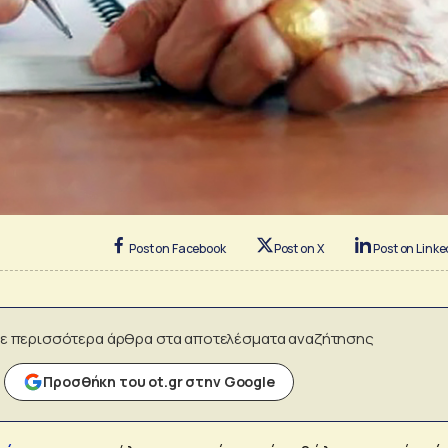
Post on Facebook
Post on X
Post on Linke
ε περισσότερα άρθρα στα αποτελέσματα αναζήτησης
Προσθήκη του ot.gr στην Google