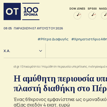
DOW JONES
SP 500
NASD
08:05
ΠΑΡΑΣΚΕΥΗ
07
ΑΥΓΟΥΣΤΟΥ
2026
#ρήτρα Διαφυγής
#Χρηματιστήριο Αθ
Χ.Α.
ot.gr
/
Επικαιρότητα
/
Η αμύθητη περιουσία υπερήλικης, η κληρονομιά 
Η αμύθητη περιουσία υπε
πλαστή διαθήκη στο Πέ
Ένας 69χρονος εμφανίστηκε ως ο μοναδικό
αξίας σχεδόν 4 εκατ. ευρώ